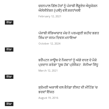
ਚਰਨਪਾਲ ਗਿੱਲ ਹੋਰਾਂ ਨੂੰ ਪੰਜਾਬੀ ਲੈਂਗੂਏਜ ਐਜੂਕੇਸ਼ਨ
ਐਸੋਸੀਏਸ਼ਨ (ਪਲੀ) ਵਲੋਂ ਸ਼ਰਧਾਂਜਲੀ
February 12, 2021
ਕੈਨੇਡਾ
ਪੰਜਾਬੀ ਸੱਭਿਆਚਾਰ ਮੰਚ ਨੇ ਪਰਮਗੁਣੀ ਸ਼ਹੀਦ ਭਗਤ
ਸਿੰਘ ਦਾ ਜਨਮ ਦਿਵਸ ਮਨਾਇਆ
October 12, 2024
ਕੈਨੇਡਾ
ਬਰੈਂਪਟਨ ਸਾਊਥ ਦੇ ਨੌਜਵਾਨਾਂ ਨੂੰ ਅੱਗੇ ਵਧਣ ਦੇ ਮੌਕੇ
ਪ੍ਰਦਾਨ ਕਰੇਗਾ ‘ਯੂਥ ਹੱਬ’ ਪ੍ਰੋਜੈਕਟ : ਸੋਨੀਆ ਸਿੱਧੂ
March 12, 2021
ਕੈਨੇਡਾ
ਸ਼੍ਰੋਮਣੀ ਅਕਾਲੀ ਦਲ ਕੈਨੇਡਾ ਈਸਟ ਦੀ ਮੀਟਿੰਗ ‘ਚ
ਭਰਵਾਂ ਇੱਕਠ
August 19, 2016
ਕੈਨੇਡਾ