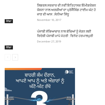
ਲਿਬਰਲ ਸਰਕਾਰ ਦੀ ਨਵੀਂ ਇਤਿਹਾਸਕ ਇੰਮੀਗਰੇਸ਼ਨ
ਯੋਜਨਾ ਨਾਲ ਅਰਜ਼ੀਆਂ ਦਾ ਪ੍ਰੋਸੈੱਸਿੰਗ ਟਾਈਮ ਘੱਟ ਹੋ
ਜਾਣ ਦੀ ਆਸ : ਸੋਨੀਆ ਸਿੱਧੂ
November 10, 2017
ਕੈਨੇਡਾ
ਪੰਜਾਬੀ ਸੱਭਿਆਚਾਰ ਨਾਲ ਬੱਚਿਆਂ ਨੂੰ ਜੋੜਨ ਲਈ
ਵਿਦੇਸ਼ੀ ਪੰਜਾਬੀ ਮਾਪੇ ਮੋਹਰੀ : ਵਿਨੋਦ ਹਰਪਾਲਪੁਰੀ
December 27, 2019
ਕੈਨੇਡਾ