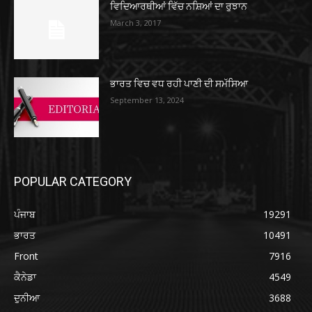
ਵਿਦਿਆਰਥੀਆਂ ਵਿੱਚ ਨਸ਼ਿਆਂ ਦਾ ਰੁਝਾਨ
March 3, 2017
ਭਾਰਤ ਵਿਚ ਵਧ ਰਹੀ ਪਾਣੀ ਦੀ ਸਮੱਸਿਆ
September 13, 2024
POPULAR CATEGORY
ਪੰਜਾਬ
19291
ਭਾਰਤ
10491
Front
7916
ਕੈਨੇਡਾ
4549
ਦੁਨੀਆ
3688