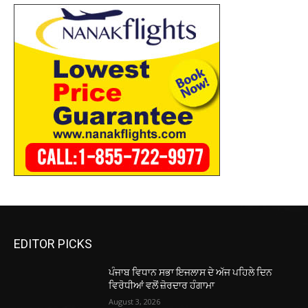
EDITOR PICKS
ਪੰਜਾਬ ਵਿਧਾਨ ਸਭਾ ਇਜਲਾਸ ਦੇ ਅੱਜ ਪਹਿਲੇ ਦਿਨ
ਵਿਰੋਧੀਆਂ ਵਲੋਂ ਜ਼ੋਰਦਾਰ ਹੰਗਾਮਾ
August 3, 2026