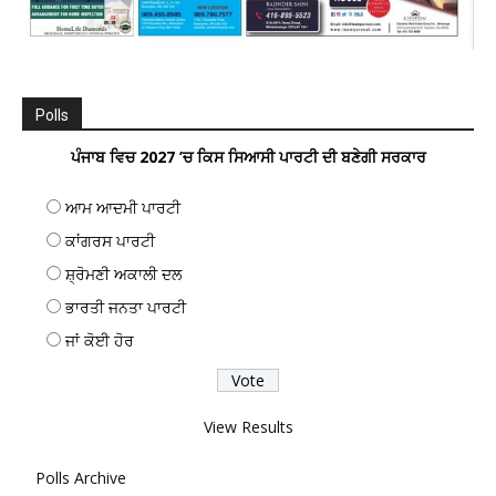
Polls
ਪੰਜਾਬ ਵਿਚ 2027 ’ਚ ਕਿਸ ਸਿਆਸੀ ਪਾਰਟੀ ਦੀ ਬਣੇਗੀ ਸਰਕਾਰ
ਆਮ ਆਦਮੀ ਪਾਰਟੀ
ਕਾਂਗਰਸ ਪਾਰਟੀ
ਸ਼੍ਰੋਮਣੀ ਅਕਾਲੀ ਦਲ
ਭਾਰਤੀ ਜਨਤਾ ਪਾਰਟੀ
ਜਾਂ ਕੋਈ ਹੋਰ
View Results
Polls Archive