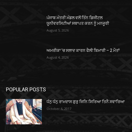
ਪੰਜਾਬ ਮੰਤਰੀ ਮੰਡਲ ਵਲੋਂ ਤਿੰਨ ਡਿਜੀਟਲ
ਯੂਨੀਵਰਸਿਟੀਆਂ ਸਥਾਪਤ ਕਰਨ ਨੂੰ ਮਨਜੂਰੀ
August 5, 2026
ਅਮਰੀਕਾ ’ਚ ਸਲਾਦ ਕਾਰਨ ਫੈਲੀ ਬਿਮਾਰੀ – 2 ਮੌਤਾਂ
August 4, 2026
POPULAR POSTS
ਧੰਨੁ ਧੰਨੁ ਰਾਮਦਾਸ ਗੁਰੁ ਜਿਨਿ ਸਿਰਿਆ ਤਿਨੈ ਸਵਾਰਿਆ
October 6, 2017