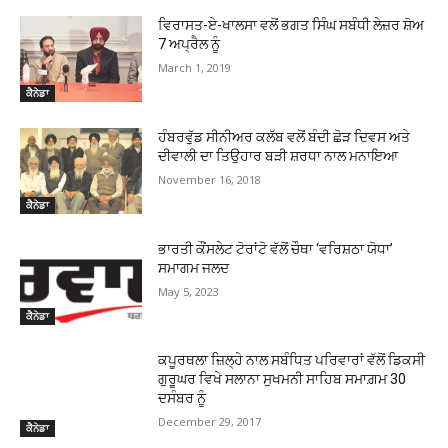
ਵਿਰਾਸਤ-ਏ-ਖਾਲਸਾ ਵਲੋਂ ਭਗਤ ਸਿੰਘ ਸਬੰਧੀ ਲੇਜ਼ਰ ਸ਼ੋਅ
7 ਅਪ੍ਰੈਲ ਨੂੰ
March 1, 2019
ਕੈਨੇਡਾ
ਹੰਬਰਵੁੱਡ ਸੀਨੀਅਰ ਕਲੱਬ ਵਲੋਂ ਬੰਦੀ ਛੋੜ ਦਿਵਸ ਅਤੇ
ਦੀਵਾਲੀ ਦਾ ਤਿਉਹਾਰ ਬੜੀ ਸ਼ਰਧਾ ਨਾਲ ਮਨਾਇਆ
November 16, 2018
ਕੈਨੇਡਾ
ਭਾਰਤੀ ਕੌਂਸਲੇਟ ਟੋਰਾਂਟੋ ਵੱਲੋਂ ਚੌਥਾ ‘ਵਰਿਸ਼ਠਾ ਯੋਧਾ’
ਸਮਾਗਮ ਜਲਦ
May 5, 2023
ਕੈਨੇਡਾ
ਕਪੂਰਥਲਾ ਜ਼ਿਲ੍ਹੇ ਨਾਲ ਸਬੰਧਿਤ ਪਰਿਵਾਰਾਂ ਵੱਲੋਂ ਡਿਕਸੀ
ਗੁਰੂਘਰ ਵਿਖੇ ਸਲਾਨਾ ਸੁਖਮਨੀ ਸਾਹਿਬ ਸਮਾਗ਼ਮ 30
ਦਸੰਬਰ ਨੂੰ
December 29, 2017
ਕੈਨੇਡਾ