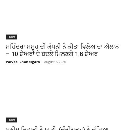
Front
ਮਹਿੰਦਰਾ ਸਮੂਹ ਦੀ ਕੰਪਨੀ ਨੇ ਕੀਤਾ ਵਿਲੇਅ ਦਾ ਐਲਾਨ
– 10 ਸ਼ੇਅਰਾਂ ਦੇ ਬਦਲੇ ਮਿਲਣਗੇ 1.8 ਸ਼ੇਅਰ
Parvasi Chandigarh
-
August 5, 2026
Front
ਮਨੀਸ਼ ਤਿਵਾੜੀ ਨੇ ਯੂ.ਟੀ. (ਚੰਡੀਗੜ੍ਹ) ਨੂੰ ਦੱਸਿਆ