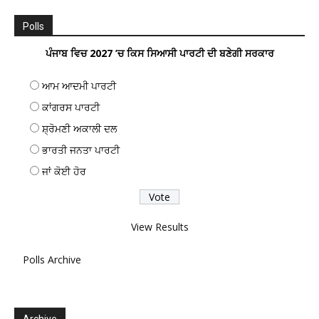
Polls
ਪੰਜਾਬ ਵਿਚ 2027 ’ਚ ਕਿਸ ਸਿਆਸੀ ਪਾਰਟੀ ਦੀ ਬਣੇਗੀ ਸਰਕਾਰ
ਆਮ ਆਦਮੀ ਪਾਰਟੀ
ਕਾਂਗਰਸ ਪਾਰਟੀ
ਸ਼੍ਰੋਮਣੀ ਅਕਾਲੀ ਦਲ
ਭਾਰਤੀ ਜਨਤਾ ਪਾਰਟੀ
ਜਾਂ ਕੋਈ ਹੋਰ
View Results
Polls Archive
Archive