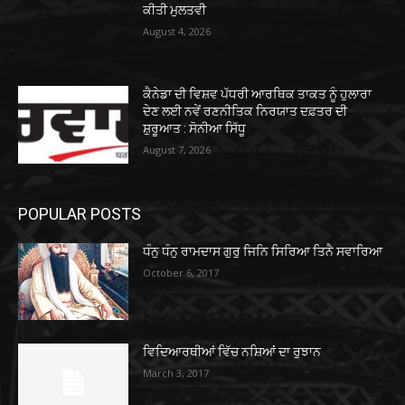
ਕੀਤੀ ਮੁਲਤਵੀ
August 4, 2026
ਕੈਨੇਡਾ ਦੀ ਵਿਸ਼ਵ ਪੱਧਰੀ ਆਰਥਿਕ ਤਾਕਤ ਨੂੰ ਹੁਲਾਰਾ
ਦੇਣ ਲਈ ਨਵੇਂ ਰਣਨੀਤਿਕ ਨਿਰਯਾਤ ਦਫ਼ਤਰ ਦੀ
ਸ਼ੁਰੂਆਤ : ਸੋਨੀਆ ਸਿੱਧੂ
August 7, 2026
POPULAR POSTS
ਧੰਨੁ ਧੰਨੁ ਰਾਮਦਾਸ ਗੁਰੁ ਜਿਨਿ ਸਿਰਿਆ ਤਿਨੈ ਸਵਾਰਿਆ
October 6, 2017
ਵਿਦਿਆਰਥੀਆਂ ਵਿੱਚ ਨਸ਼ਿਆਂ ਦਾ ਰੁਝਾਨ
March 3, 2017