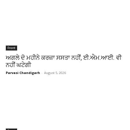
Front
ਅਗਲੇ ਦੋ ਮਹੀਨੇ ਕਰਜ਼ਾ ਸਸਤਾ ਨਹੀਂ, ਈ.ਐਮ.ਆਈ. ਵੀ
ਨਹੀਂ ਘਟੇਗੀ
Parvasi Chandigarh
-
August 5, 2026