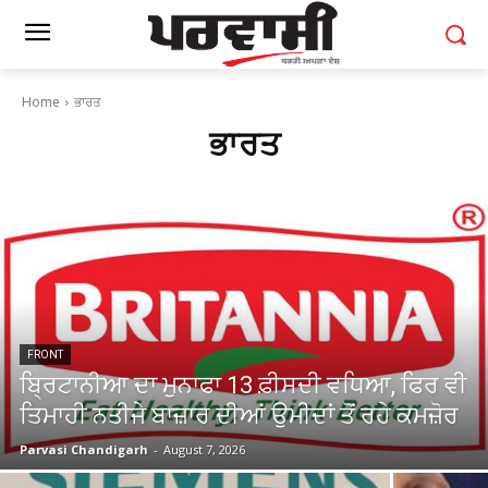
Home
ਭਾਰਤ
ਭਾਰਤ
FRONT
ਬ੍ਰਿਟਾਨੀਆ ਦਾ ਮੁਨਾਫਾ 13 ਫ਼ੀਸਦੀ ਵਧਿਆ, ਫਿਰ ਵੀ
ਤਿਮਾਹੀ ਨਤੀਜੇ ਬਾਜ਼ਾਰ ਦੀਆਂ ਉਮੀਦਾਂ ਤੋਂ ਰਹੇ ਕਮਜ਼ੋਰ
Parvasi Chandigarh
-
August 7, 2026