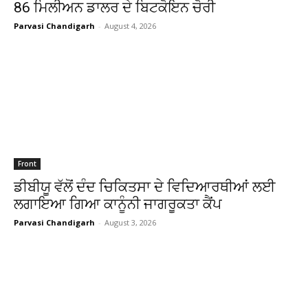
86 ਮਿਲੀਅਨ ਡਾਲਰ ਦੇ ਬਿਟਕੋਇਨ ਚੋਰੀ
Parvasi Chandigarh
-
August 4, 2026
Front
ਡੀਬੀਯੂ ਵੱਲੋਂ ਦੰਦ ਚਿਕਿਤਸਾ ਦੇ ਵਿਦਿਆਰਥੀਆਂ ਲਈ
ਲਗਾਇਆ ਗਿਆ ਕਾਨੂੰਨੀ ਜਾਗਰੂਕਤਾ ਕੈਂਪ
Parvasi Chandigarh
-
August 3, 2026