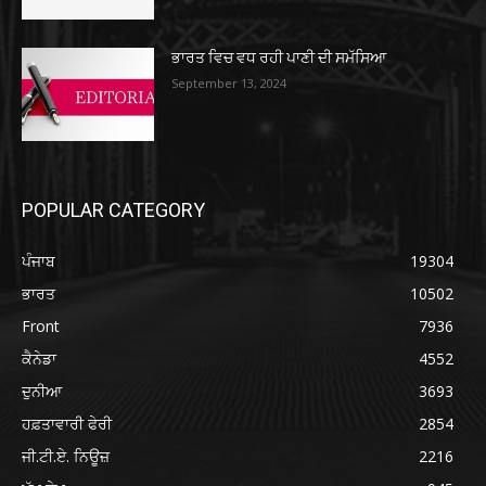
ਭਾਰਤ ਵਿਚ ਵਧ ਰਹੀ ਪਾਣੀ ਦੀ ਸਮੱਸਿਆ
September 13, 2024
POPULAR CATEGORY
ਪੰਜਾਬ
19304
ਭਾਰਤ
10502
Front
7936
ਕੈਨੇਡਾ
4552
ਦੁਨੀਆ
3693
ਹਫ਼ਤਾਵਾਰੀ ਫੇਰੀ
2854
ਜੀ.ਟੀ.ਏ. ਨਿਊਜ਼
2216