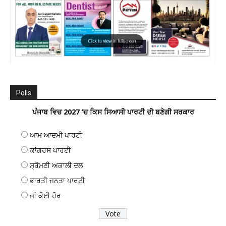
Polls
ਪੰਜਾਬ ਵਿਚ 2027 ’ਚ ਕਿਸ ਸਿਆਸੀ ਪਾਰਟੀ ਦੀ ਬਣੇਗੀ ਸਰਕਾਰ
ਆਮ ਆਦਮੀ ਪਾਰਟੀ
ਕਾਂਗਰਸ ਪਾਰਟੀ
ਸ਼੍ਰੋਮਣੀ ਅਕਾਲੀ ਦਲ
ਭਾਰਤੀ ਜਨਤਾ ਪਾਰਟੀ
ਜਾਂ ਕੋਈ ਹੋਰ