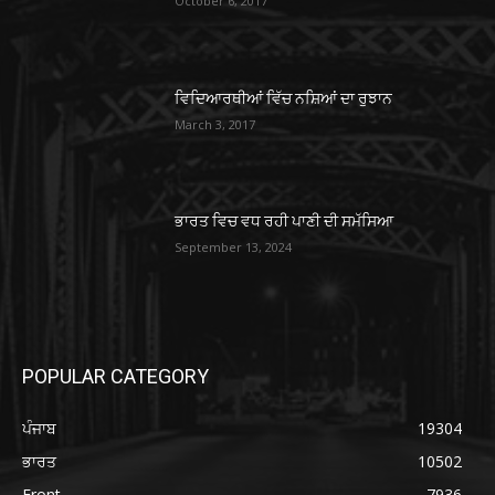
October 6, 2017
ਵਿਦਿਆਰਥੀਆਂ ਵਿੱਚ ਨਸ਼ਿਆਂ ਦਾ ਰੁਝਾਨ
March 3, 2017
ਭਾਰਤ ਵਿਚ ਵਧ ਰਹੀ ਪਾਣੀ ਦੀ ਸਮੱਸਿਆ
September 13, 2024
POPULAR CATEGORY
ਪੰਜਾਬ
19304
ਭਾਰਤ
10502
Front
7936