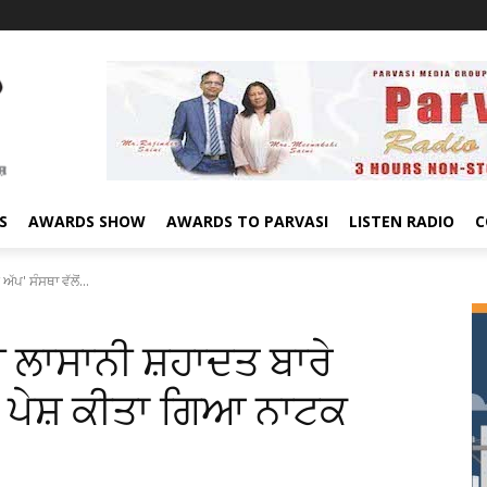
S
AWARDS SHOW
AWARDS TO PARVASI
LISTEN RADIO
C
ੱਪ' ਸੰਸਥਾ ਵੱਲੋਂ...
ੀ ਲਾਸਾਨੀ ਸ਼ਹਾਦਤ ਬਾਰੇ
ਲੋਂ ਪੇਸ਼ ਕੀਤਾ ਗਿਆ ਨਾਟਕ