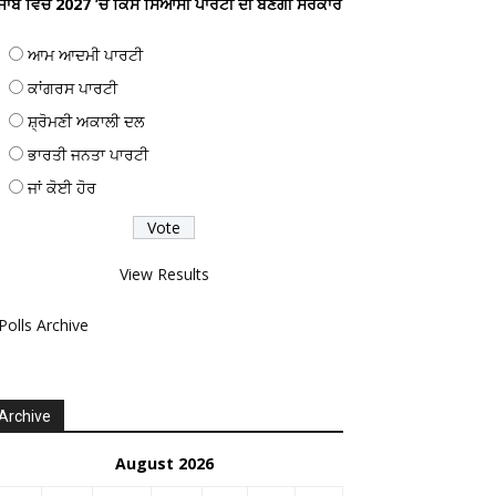
ੰਜਾਬ ਵਿਚ 2027 ’ਚ ਕਿਸ ਸਿਆਸੀ ਪਾਰਟੀ ਦੀ ਬਣੇਗੀ ਸਰਕਾਰ
ਆਮ ਆਦਮੀ ਪਾਰਟੀ
ਕਾਂਗਰਸ ਪਾਰਟੀ
ਸ਼੍ਰੋਮਣੀ ਅਕਾਲੀ ਦਲ
ਭਾਰਤੀ ਜਨਤਾ ਪਾਰਟੀ
ਜਾਂ ਕੋਈ ਹੋਰ
View Results
Polls Archive
Archive
August 2026