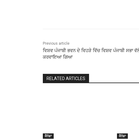
Share
Previous article
ਵਿਸ਼ਵ ਪੰਜਾਬੀ ਭਵਨ ਦੇ ਵਿਹੜੇ ਵਿੱਚ ਵਿਸ਼ਵ ਪੰਜਾਬੀ ਸਭਾ ਵੱਲੋ
ਕਰਵਾਇਆ ਗਿਆ
RELATED ARTICLES
ਕੈਨੇਡਾ
ਕੈਨੇਡਾ