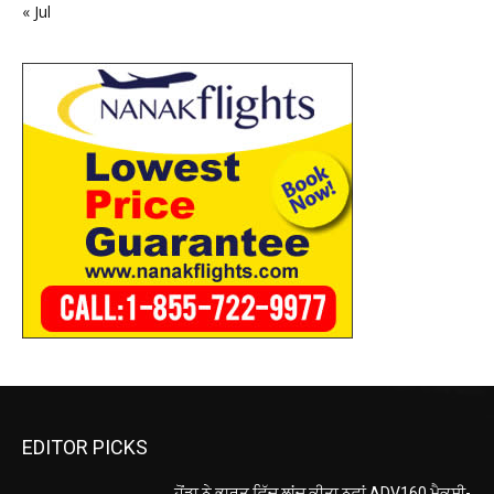
« Jul
EDITOR PICKS
ਹੋਂਡਾ ਨੇ ਭਾਰਤ ਵਿੱਚ ਲਾਂਚ ਕੀਤਾ ਨਵਾਂ ADV160 ਮੈਕਸੀ-