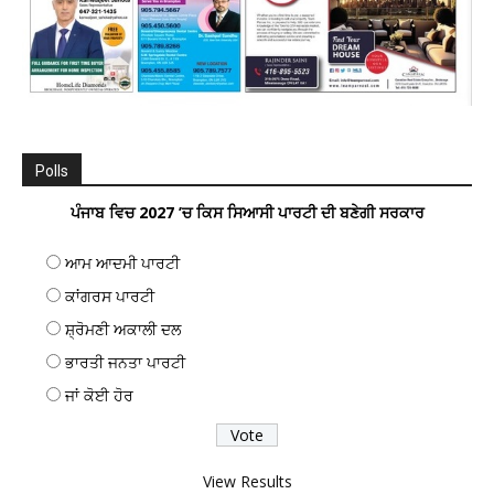
Polls
ਪੰਜਾਬ ਵਿਚ 2027 ’ਚ ਕਿਸ ਸਿਆਸੀ ਪਾਰਟੀ ਦੀ ਬਣੇਗੀ ਸਰਕਾਰ
ਆਮ ਆਦਮੀ ਪਾਰਟੀ
ਕਾਂਗਰਸ ਪਾਰਟੀ
ਸ਼੍ਰੋਮਣੀ ਅਕਾਲੀ ਦਲ
ਭਾਰਤੀ ਜਨਤਾ ਪਾਰਟੀ
ਜਾਂ ਕੋਈ ਹੋਰ
View Results