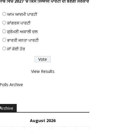
ੰਜਾਬ ਵਿਚ 2027 ’ਚ ਕਿਸ ਸਿਆਸੀ ਪਾਰਟੀ ਦੀ ਬਣੇਗੀ ਸਰਕਾਰ
ਆਮ ਆਦਮੀ ਪਾਰਟੀ
ਕਾਂਗਰਸ ਪਾਰਟੀ
ਸ਼੍ਰੋਮਣੀ ਅਕਾਲੀ ਦਲ
ਭਾਰਤੀ ਜਨਤਾ ਪਾਰਟੀ
ਜਾਂ ਕੋਈ ਹੋਰ
View Results
Polls Archive
Archive
August 2026