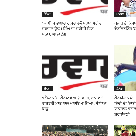
ਕੈਨੇਡਾ
Front
ਪੰਜਾਬੀ ਸੱਭਿਆਚਾਰ ਮੰਚ ਵੱਲੋਂ ਮਹਾਨ ਸ਼ਹੀਦ
ਪੰਜਾਬ ਦੇ ਕਿਸਾ
ਸਰਦਾਰ ਊਧਮ ਸਿੰਘ ਦਾ ਸ਼ਹੀਦੀ ਦਿਨ
ਵੇਟਲਿਫਟਿੰਗ ’
ਮਨਾਇਆ ਜਾਏਗਾ
ਕੈਨੇਡਾ
ਕੈਨੇਡਾ
ਬਰੈਂਪਟਨ ‘ਚ ‘ਕੈਨੇਡਾ ਡੇਅ’ ਉਤਸ਼ਾਹ, ਏਕਤਾ ਤੇ
ਕੈਨੇਡੀਅਨ ਪੰਜਾਬ
ਰਾਸ਼ਟਰੀ ਮਾਣ ਨਾਲ ਮਨਾਇਆ ਗਿਆ : ਸੋਨੀਆ
ਹਿੰਦੀ ਤੇ ਪੰਜਾ
ਸਿੱਧੂ
ਇਕਬਾਲ ਬਰਾੜ ਵ
ਸ਼ਰਧਾਂਜਲੀ