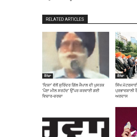
RELATED ARTICLES
ਕੈਨੇਡਾ
ਕੈਨੇਡਾ
‘ਦਿਸ਼ਾ’ ਵੱਲੋਂ ਸੁਰਿੰਦਰ ਗਿੱਲ ਜੈਪਾਲ ਦੀ ਪੁਸਤਕ
ਸਿੱਖ ਮੋਟਰਸਾਈਕ
‘ਪੌਣਾ ਮੀਲ ਸਰਹੱਦ’ ਉੱਪਰ ਕਰਵਾਈ ਗਈ
ਪ੍ਰਭਾਵਸ਼ਾਲੀ ਰ
ਵਿਚਾਰ-ਚਰਚਾ
ਅਰਦਾਸ