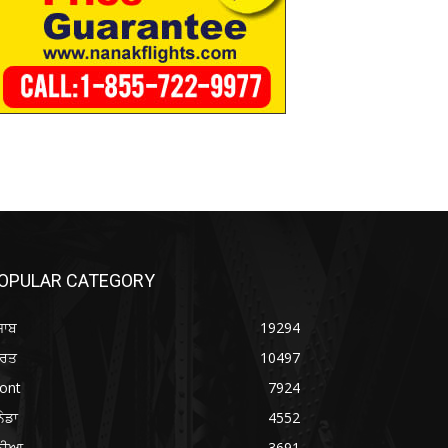
OPULAR CATEGORY
ਜਾਬ
19294
ਾਰਤ
10497
ont
7924
ਨੇਡਾ
4552
ੁਨੀਆ
3691