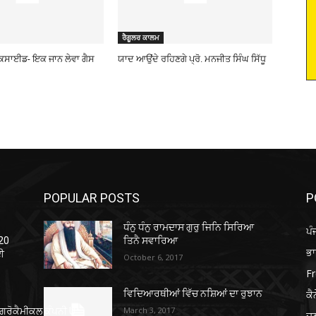
ਰੈਗੂਲਰ ਕਾਲਮ
ਕਸਾਈਡ- ਇਕ ਜਾਨ ਲੇਵਾ ਗੈਸ
ਯਾਦ ਆਉਂਦੇ ਰਹਿਣਗੇ ਪ੍ਰੋ. ਮਨਜੀਤ ਸਿੰਘ ਸਿੱਧੂ
POPULAR POSTS
P
ਧੰਨੁ ਧੰਨੁ ਰਾਮਦਾਸ ਗੁਰੁ ਜਿਨਿ ਸਿਰਿਆ
ਪੰ
-20
ਤਿਨੈ ਸਵਾਰਿਆ
ਭ
ਲਈ
October 6, 2017
Fr
ਕੈ
ਵਿਦਿਆਰਥੀਆਂ ਵਿੱਚ ਨਸ਼ਿਆਂ ਦਾ ਰੁਝਾਨ
March 3, 2017
ਐਗਰੋਕੈਮੀਕਲ ਕੰਪਨੀ U
ਦ