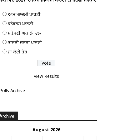
ਆਮ ਆਦਮੀ ਪਾਰਟੀ
ਕਾਂਗਰਸ ਪਾਰਟੀ
ਸ਼੍ਰੋਮਣੀ ਅਕਾਲੀ ਦਲ
ਭਾਰਤੀ ਜਨਤਾ ਪਾਰਟੀ
ਜਾਂ ਕੋਈ ਹੋਰ
View Results
Polls Archive
Archive
August 2026