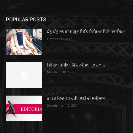
POPULAR POSTS
ਧੰਨੁ ਧੰਨੁ ਰਾਮਦਾਸ ਗੁਰੁ ਜਿਨਿ ਸਿਰਿਆ ਤਿਨੈ ਸਵਾਰਿਆ
October 6, 2017
ਵਿਦਿਆਰਥੀਆਂ ਵਿੱਚ ਨਸ਼ਿਆਂ ਦਾ ਰੁਝਾਨ
March 3, 2017
ਭਾਰਤ ਵਿਚ ਵਧ ਰਹੀ ਪਾਣੀ ਦੀ ਸਮੱਸਿਆ
September 13, 2024