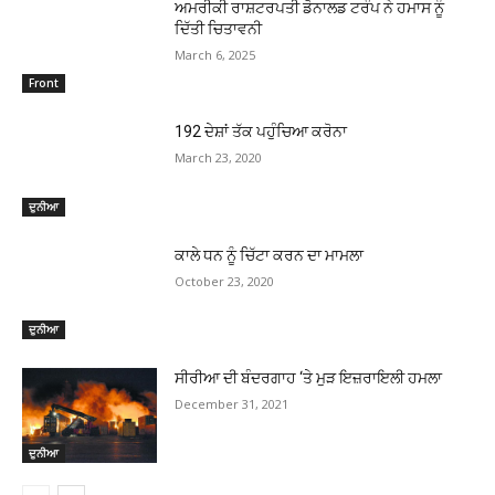
ਅਮਰੀਕੀ ਰਾਸ਼ਟਰਪਤੀ ਡੋਨਾਲਡ ਟਰੰਪ ਨੇ ਹਮਾਸ ਨੂੰ
ਦਿੱਤੀ ਚਿਤਾਵਨੀ
March 6, 2025
Front
192 ਦੇਸ਼ਾਂ ਤੱਕ ਪਹੁੰਚਿਆ ਕਰੋਨਾ
March 23, 2020
ਦੁਨੀਆ
ਕਾਲੇ ਧਨ ਨੂੰ ਚਿੱਟਾ ਕਰਨ ਦਾ ਮਾਮਲਾ
October 23, 2020
ਦੁਨੀਆ
ਸੀਰੀਆ ਦੀ ਬੰਦਰਗਾਹ ‘ਤੇ ਮੁੜ ਇਜ਼ਰਾਇਲੀ ਹਮਲਾ
December 31, 2021
ਦੁਨੀਆ