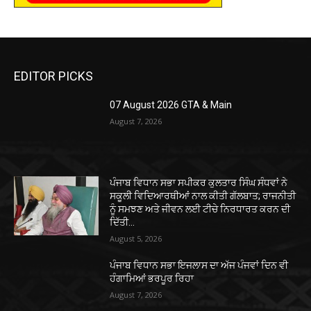
EDITOR PICKS
07 August 2026 GTA & Main
August 7, 2026
ਪੰਜਾਬ ਵਿਧਾਨ ਸਭਾ ਸਪੀਕਰ ਕੁਲਤਾਰ ਸਿੰਘ ਸੰਧਵਾਂ ਨੇ
ਸਕੂਲੀ ਵਿਦਿਆਰਥੀਆਂ ਨਾਲ ਕੀਤੀ ਗੱਲਬਾਤ; ਰਾਜਨੀਤੀ
ਨੂੰ ਸਮਝਣ ਅਤੇ ਜੀਵਨ ਲਈ ਟੀਚੇ ਨਿਰਧਾਰਤ ਕਰਨ ਦੀ
ਦਿੱਤੀ...
August 5, 2026
ਪੰਜਾਬ ਵਿਧਾਨ ਸਭਾ ਇਜਲਾਸ ਦਾ ਅੱਜ ਪੰਜਵਾਂ ਦਿਨ ਵੀ
ਹੰਗਾਮਿਆਂ ਭਰਪੂਰ ਰਿਹਾ
August 7, 2026