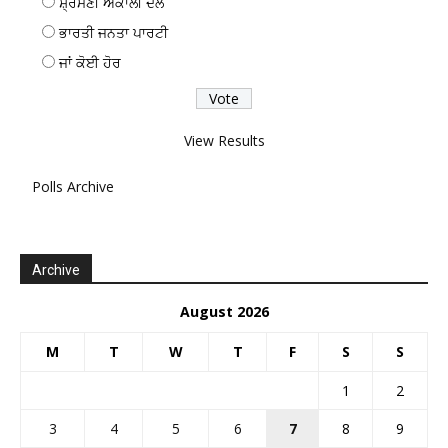
ਸ਼੍ਰੋਮਣੀ ਅਕਾਲੀ ਦਲ
ਭਾਰਤੀ ਜਨਤਾ ਪਾਰਟੀ
ਜਾਂ ਕੋਈ ਹੋਰ
View Results
Polls Archive
Archive
August 2026
M
T
W
T
F
S
S
1
2
3
4
5
6
7
8
9