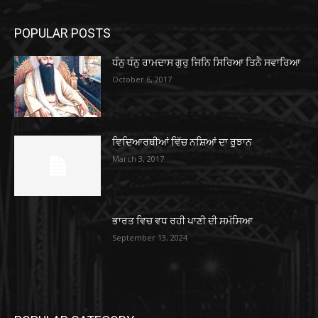
POPULAR POSTS
ਧੰਨੁ ਧੰਨੁ ਰਾਮਦਾਸ ਗੁਰੁ ਜਿਨਿ ਸਿਰਿਆ ਤਿਨੈ ਸਵਾਰਿਆ
October 6, 2017
ਵਿਦਿਆਰਥੀਆਂ ਵਿੱਚ ਨਸ਼ਿਆਂ ਦਾ ਰੁਝਾਨ
March 3, 2017
ਭਾਰਤ ਵਿਚ ਵਧ ਰਹੀ ਪਾਣੀ ਦੀ ਸਮੱਸਿਆ
September 13, 2024