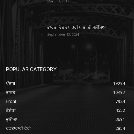
March 3, 2017
ਭਾਰਤ ਵਿਚ ਵਧ ਰਹੀ ਪਾਣੀ ਦੀ ਸਮੱਸਿਆ
September 13, 2024
POPULAR CATEGORY
ਪੰਜਾਬ
19294
ਭਾਰਤ
10497
Front
7924
ਕੈਨੇਡਾ
4552
ਦੁਨੀਆ
3691
ਹਫ਼ਤਾਵਾਰੀ ਫੇਰੀ
2854