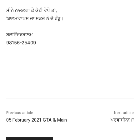
ਸੀਨੇ ਨਾਲਲਗਾ ਕੇ ਕੋਈ ਵੇਖੇ ਤਾਂ,
‘ਬਾਲਮ’ਵਾਪਸ ਜਾ ਸਕਦੇ ਨੇ ਦੋ ਹੰਝੂ।
ਬਲਵਿੰਦਰਬਾਲਮ
98156-25409
Previous article
Next article
05 February 2021 GTA & Main
ਪਰਵਾਸੀਨਾਮਾ