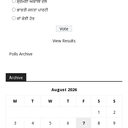
ਸ਼੍ਰੋਮਣੀ ਅਕਾਲੀ ਦਲ
ਭਾਰਤੀ ਜਨਤਾ ਪਾਰਟੀ
ਜਾਂ ਕੋਈ ਹੋਰ
View Results
Polls Archive
Archive
August 2026
M
T
W
T
F
S
S
1
2
3
4
5
6
7
8
9