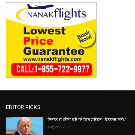
EDITOR PICKS
ਇਰਾਨ ਸਮਝੌਤਾ ਕਰੇ ਜਾਂ ਫਿਰ ਸਰੈਂਡਰ : ਡੋਨਾਲਡ ਟਰੰਪ
August 5, 2026