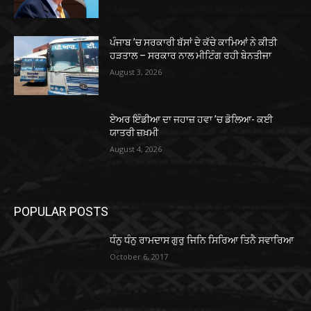
ਪੰਜਾਬ ’ਚ ਸਰਕਾਰੀ ਬੱਸਾਂ ਦੇ ਕੱਚੇ ਕਾਮਿਆਂ ਨੇ ਕੀਤੀ
ਹੜਤਾਲ – ਸਰਕਾਰ ਨਾਲ ਮੀਟਿੰਗ ਰਹੀ ਬੇਨਤੀਜਾ
August 3, 2026
ਏਅਰ ਇੰਡੀਆ ਦਾ ਜਹਾਜ਼ ਹਵਾ ’ਚ ਡੋਲਿਆ- ਕਈ
ਯਾਤਰੀ ਜ਼ਖ਼ਮੀ
August 4, 2026
POPULAR POSTS
ਧੰਨੁ ਧੰਨੁ ਰਾਮਦਾਸ ਗੁਰੁ ਜਿਨਿ ਸਿਰਿਆ ਤਿਨੈ ਸਵਾਰਿਆ
October 6, 2017