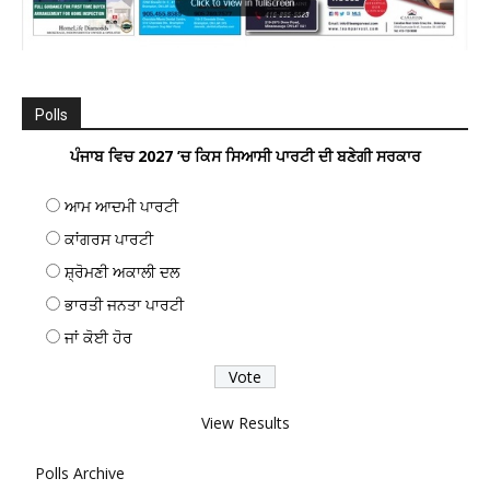
Polls
ਪੰਜਾਬ ਵਿਚ 2027 ’ਚ ਕਿਸ ਸਿਆਸੀ ਪਾਰਟੀ ਦੀ ਬਣੇਗੀ ਸਰਕਾਰ
ਆਮ ਆਦਮੀ ਪਾਰਟੀ
ਕਾਂਗਰਸ ਪਾਰਟੀ
ਸ਼੍ਰੋਮਣੀ ਅਕਾਲੀ ਦਲ
ਭਾਰਤੀ ਜਨਤਾ ਪਾਰਟੀ
ਜਾਂ ਕੋਈ ਹੋਰ
View Results
Polls Archive