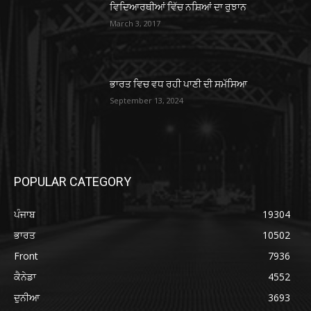
ਵਿਦਿਆਰਥੀਆਂ ਵਿੱਚ ਨਸ਼ਿਆਂ ਦਾ ਰੁਝਾਨ
March 3, 2017
ਭਾਰਤ ਵਿਚ ਵਧ ਰਹੀ ਪਾਣੀ ਦੀ ਸਮੱਸਿਆ
September 13, 2024
POPULAR CATEGORY
ਪੰਜਾਬ
19304
ਭਾਰਤ
10502
Front
7936
ਕੈਨੇਡਾ
4552
ਦੁਨੀਆ
3693