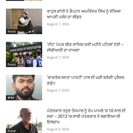
ਰਾਹੁਲ ਗਾਂਧੀ ਨੇ ਕੈਪਟਨ ਅਮਰਿੰਦਰ ਸਿੰਘ ਨੂੰ ਦੱਸਿਆ
ਆਪਣੀ ਪਸੰਦ ਦਾ ਲੀਡਰ
August 7, 2026
Front
‘ਨੀਟ’ ਪੇਪਰ ਲੀਕ ਸਾਜਿਸ਼ ਕਈ ਮਹੀਨੇ ਪਹਿਲਾਂ ਹੋਈ –
ਸੀਬੀਆਈ ਦਾ ਦਾਅਵਾ
August 7, 2026
Front
‘ਕਾਕਰੋਚ ਜਨਤਾ ਪਾਰਟੀ’ ਹਾਲ ਦੀ ਘੜੀ ਬਣੇਗੀ ਪ੍ਰੈਸ਼ਰ
ਗਰੁੱਪ
August 7, 2026
ਭਾਰਤ
ਪੱਤਰਕਾਰ ਤਰੁਣ ਤੇਜਪਾਲ ਨੂੰ ਰੇਪ ਮਾਮਲੇ ’ਚ 10 ਸਾਲ ਦੀ
ਸਜ਼ਾ – 2013 ’ਚ ਸਾਥੀ ਪੱਤਰਕਾਰ ਨੇ ਲਗਾਇਆ ਸੀ
ਇਲਜ਼ਾਮ
August 6, 2026
Front