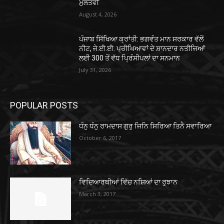
ਮੁਲਤਵੀ
August 4, 2026
ਪੰਜਾਬ ਸਿੱਖਿਆ ਕ੍ਰਾਂਤੀ: ਭਗਵੰਤ ਮਾਨ ਸਰਕਾਰ ਵੱਲੋਂ
ਨੀਟ, ਜੇ.ਈ.ਈ. ਪ੍ਰੀਖਿਆਵਾਂ ਦੇ ਸ਼ਾਨਦਾਰ ਨਤੀਜਿਆਂ
ਲਈ 300 ਤੋਂ ਵੱਧ ਪ੍ਰਿੰਸੀਪਲਾਂ ਦਾ ਸਨਮਾਨ
July 31, 2026
POPULAR POSTS
ਧੰਨੁ ਧੰਨੁ ਰਾਮਦਾਸ ਗੁਰੁ ਜਿਨਿ ਸਿਰਿਆ ਤਿਨੈ ਸਵਾਰਿਆ
October 6, 2017
ਵਿਦਿਆਰਥੀਆਂ ਵਿੱਚ ਨਸ਼ਿਆਂ ਦਾ ਰੁਝਾਨ
March 3, 2017