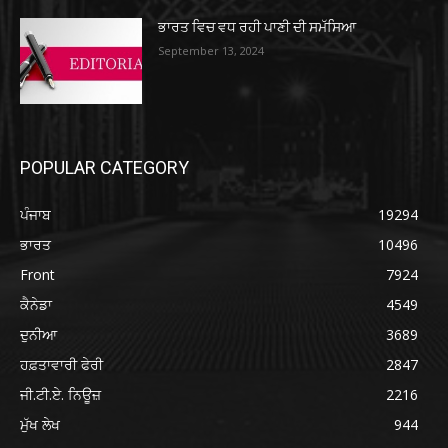
ਭਾਰਤ ਵਿਚ ਵਧ ਰਹੀ ਪਾਣੀ ਦੀ ਸਮੱਸਿਆ
September 13, 2024
POPULAR CATEGORY
ਪੰਜਾਬ
19294
ਭਾਰਤ
10496
Front
7924
ਕੈਨੇਡਾ
4549
ਦੁਨੀਆ
3689
ਹਫ਼ਤਾਵਾਰੀ ਫੇਰੀ
2847
ਜੀ.ਟੀ.ਏ. ਨਿਊਜ਼
2216
ਮੁੱਖ ਲੇਖ
944