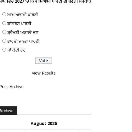
ੰਜਾਬ ਵਿਚ 2027 ’ਚ ਕਿਸ ਸਿਆਸੀ ਪਾਰਟੀ ਦੀ ਬਣੇਗੀ ਸਰਕਾਰ
ਆਮ ਆਦਮੀ ਪਾਰਟੀ
ਕਾਂਗਰਸ ਪਾਰਟੀ
ਸ਼੍ਰੋਮਣੀ ਅਕਾਲੀ ਦਲ
ਭਾਰਤੀ ਜਨਤਾ ਪਾਰਟੀ
ਜਾਂ ਕੋਈ ਹੋਰ
View Results
Polls Archive
Archive
August 2026