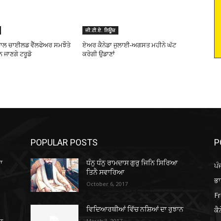
ਜੀ.ਟੀ.ਏ. ਨਿਊਜ਼
ਾਲ ਚਾਈਲਡ ਵੈੱਲਫੇਅਰ ਸਮਝੌਤੇ
ਏਅਰ ਕੈਨੇਡਾ ਜੁਲਾਈ-ਅਗਸਤ ਮਹੀਨੇ ਘੱਟ
ਜਾਣਗੇ ਟਰੂਡੋ
ਕਰੇਗੀ ਉਡਾਣਾਂ
POPULAR POSTS
P
ਾ
ਧੰਨੁ ਧੰਨੁ ਰਾਮਦਾਸ ਗੁਰੁ ਜਿਨਿ ਸਿਰਿਆ
ਪੰ
ਤਿਨੈ ਸਵਾਰਿਆ
ਭ
October 6, 2017
Fr
ਕੈ
ਵਿਦਿਆਰਥੀਆਂ ਵਿੱਚ ਨਸ਼ਿਆਂ ਦਾ ਰੁਝਾਨ
March 3, 2017