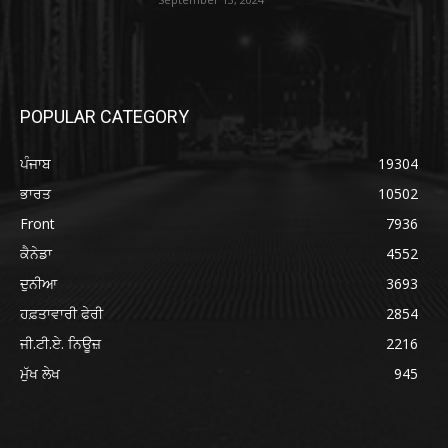
POPULAR CATEGORY
ਪੰਜਾਬ
19304
ਭਾਰਤ
10502
Front
7936
ਕੈਨੇਡਾ
4552
ਦੁਨੀਆ
3693
ਹਫ਼ਤਾਵਾਰੀ ਫੇਰੀ
2854
ਜੀ.ਟੀ.ਏ. ਨਿਊਜ਼
2216
ਮੁੱਖ ਲੇਖ
945