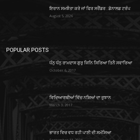
ਇਰਾਨ ਸਮਝੌਤਾ ਕਰੇ ਜਾਂ ਫਿਰ ਸਰੈਂਡਰ : ਡੋਨਾਲਡ ਟਰੰਪ
August 5, 2026
POPULAR POSTS
ਧੰਨੁ ਧੰਨੁ ਰਾਮਦਾਸ ਗੁਰੁ ਜਿਨਿ ਸਿਰਿਆ ਤਿਨੈ ਸਵਾਰਿਆ
October 6, 2017
ਵਿਦਿਆਰਥੀਆਂ ਵਿੱਚ ਨਸ਼ਿਆਂ ਦਾ ਰੁਝਾਨ
March 3, 2017
ਭਾਰਤ ਵਿਚ ਵਧ ਰਹੀ ਪਾਣੀ ਦੀ ਸਮੱਸਿਆ
September 13, 2024