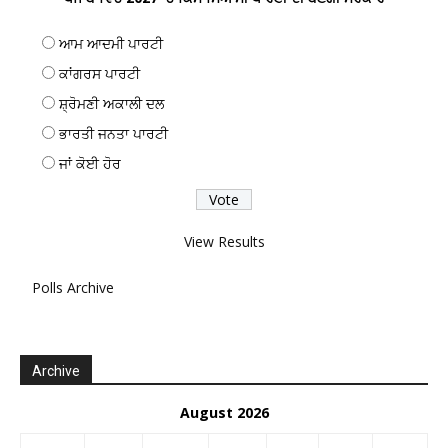
ਆਮ ਆਦਮੀ ਪਾਰਟੀ
ਕਾਂਗਰਸ ਪਾਰਟੀ
ਸ਼੍ਰੋਮਣੀ ਅਕਾਲੀ ਦਲ
ਭਾਰਤੀ ਜਨਤਾ ਪਾਰਟੀ
ਜਾਂ ਕੋਈ ਹੋਰ
View Results
Polls Archive
Archive
August 2026