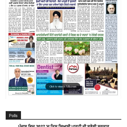
Polls
ਪੰਜਾਬ ਵਿਚ 2027 ’ਚ ਕਿਸ ਸਿਆਸੀ ਪਾਰਟੀ ਦੀ ਬਣੇਗੀ ਸਰਕਾਰ