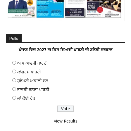
Polls
ਪੰਜਾਬ ਵਿਚ 2027 ’ਚ ਕਿਸ ਸਿਆਸੀ ਪਾਰਟੀ ਦੀ ਬਣੇਗੀ ਸਰਕਾਰ
ਆਮ ਆਦਮੀ ਪਾਰਟੀ
ਕਾਂਗਰਸ ਪਾਰਟੀ
ਸ਼੍ਰੋਮਣੀ ਅਕਾਲੀ ਦਲ
ਭਾਰਤੀ ਜਨਤਾ ਪਾਰਟੀ
ਜਾਂ ਕੋਈ ਹੋਰ
View Results