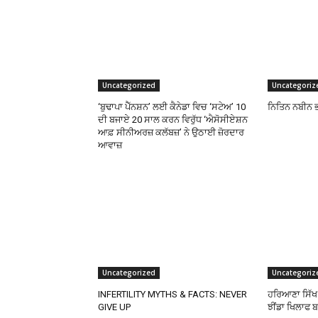
Uncategorized
Uncategoriz
‘ਬੁਢਾਪਾ ਪੈੱਨਸ਼ਨ’ ਲਈ ਕੈਨੇਡਾ ਵਿਚ ‘ਸਟੇਅ’ 10
ਨਿਤਿਨ ਨਬੀਨ ਭ
ਦੀ ਬਜਾਏ 20 ਸਾਲ ਕਰਨ ਵਿਰੁੱਧ ‘ਐਸੋਸੀਏਸ਼ਨ
ਆਫ਼ ਸੀਨੀਅਰਜ਼ ਕਲੱਬਜ਼’ ਨੇ ਉਠਾਈ ਜ਼ੋਰਦਾਰ
ਆਵਾਜ਼
Uncategorized
Uncategoriz
INFERTILITY MYTHS & FACTS: NEVER
ਹਰਿਆਣਾ ਸਿੱਖ 
GIVE UP
ਝੀਂਡਾ ਖਿਲਾਫ 