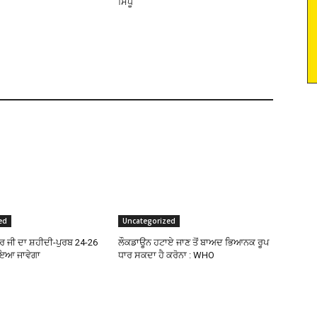
ਸਿੱਧੂ
ed
Uncategorized
ਦਰ ਜੀ ਦਾ ਸ਼ਹੀਦੀ-ਪੁਰਬ 24-26
ਲੌਕਡਾਊਨ ਹਟਾਏ ਜਾਣ ਤੋਂ ਬਾਅਦ ਭਿਆਨਕ ਰੂਪ
ਾਇਆ ਜਾਵੇਗਾ
ਧਾਰ ਸਕਦਾ ਹੈ ਕਰੋਨਾ : WHO