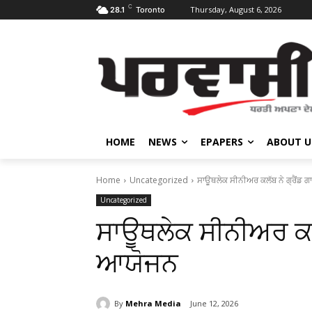
C
Thursday, August 6, 2026
28.1
Toronto
HOME
NEWS
EPAPERS
ABOUT U
Home
Uncategorized
ਸਾਊਥਲੇਕ ਸੀਨੀਅਰ ਕਲੱਬ ਨੇ ਗ੍ਰੈਂਡ 
Uncategorized
ਸਾਊਥਲੇਕ ਸੀਨੀਅਰ ਕਲੱ
ਆਯੋਜਨ
By
Mehra Media
June 12, 2026