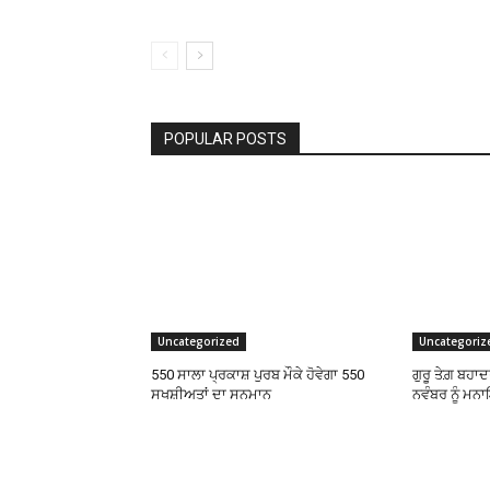
POPULAR POSTS
Uncategorized
Uncategoriz
550 ਸਾਲਾ ਪ੍ਰਕਾਸ਼ ਪੁਰਬ ਮੌਕੇ ਹੋਵੇਗਾ 550
ਗੁਰੂ ਤੇਗ਼ ਬਹਾ
ਸਖਸ਼ੀਅਤਾਂ ਦਾ ਸਨਮਾਨ
ਨਵੰਬਰ ਨੂੰ ਮਨ