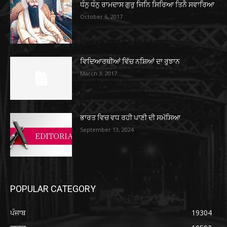
ਧੰਨੁ ਧੰਨੁ ਰਾਮਦਾਸ ਗੁਰੁ ਜਿਨਿ ਸਿਰਿਆ ਤਿਨੈ ਸਵਾਰਿਆ
October 6, 2017
ਵਿਦਿਆਰਥੀਆਂ ਵਿੱਚ ਨਸ਼ਿਆਂ ਦਾ ਰੁਝਾਨ
March 3, 2017
ਭਾਰਤ ਵਿਚ ਵਧ ਰਹੀ ਪਾਣੀ ਦੀ ਸਮੱਸਿਆ
September 13, 2024
POPULAR CATEGORY
ਪੰਜਾਬ
19304