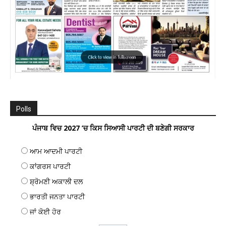
Polls
ਪੰਜਾਬ ਵਿਚ 2027 ’ਚ ਕਿਸ ਸਿਆਸੀ ਪਾਰਟੀ ਦੀ ਬਣੇਗੀ ਸਰਕਾਰ
ਆਮ ਆਦਮੀ ਪਾਰਟੀ
ਕਾਂਗਰਸ ਪਾਰਟੀ
ਸ਼੍ਰੋਮਣੀ ਅਕਾਲੀ ਦਲ
ਭਾਰਤੀ ਜਨਤਾ ਪਾਰਟੀ
ਜਾਂ ਕੋਈ ਹੋਰ