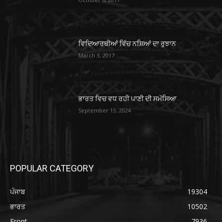
ਵਿਦਿਆਰਥੀਆਂ ਵਿੱਚ ਨਸ਼ਿਆਂ ਦਾ ਰੁਝਾਨ
March 3, 2017
ਭਾਰਤ ਵਿਚ ਵਧ ਰਹੀ ਪਾਣੀ ਦੀ ਸਮੱਸਿਆ
September 13, 2024
POPULAR CATEGORY
ਪੰਜਾਬ
19304
ਭਾਰਤ
10502
Front
7936