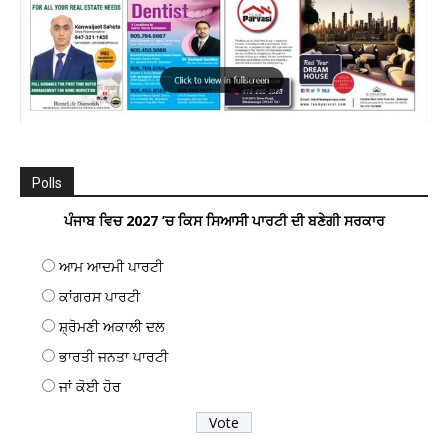
Polls
ਪੰਜਾਬ ਵਿਚ 2027 ’ਚ ਕਿਸ ਸਿਆਸੀ ਪਾਰਟੀ ਦੀ ਬਣੇਗੀ ਸਰਕਾਰ
ਆਮ ਆਦਮੀ ਪਾਰਟੀ
ਕਾਂਗਰਸ ਪਾਰਟੀ
ਸ਼੍ਰੋਮਣੀ ਅਕਾਲੀ ਦਲ
ਭਾਰਤੀ ਜਨਤਾ ਪਾਰਟੀ
ਜਾਂ ਕੋਈ ਹੋਰ