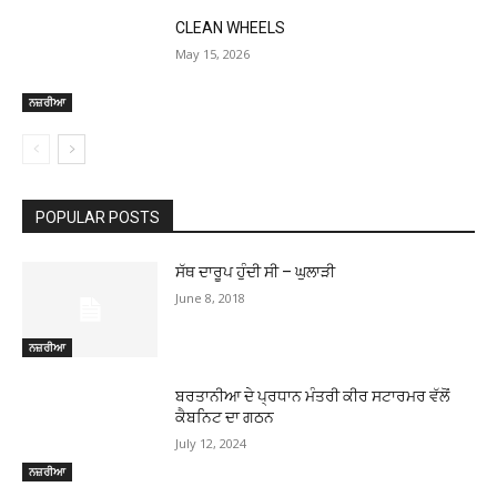
CLEAN WHEELS
May 15, 2026
ਨਜ਼ਰੀਆ
POPULAR POSTS
ਸੱਥ ਦਾਰੂਪ ਹੁੰਦੀ ਸੀ – ਘੁਲਾੜੀ
June 8, 2018
ਨਜ਼ਰੀਆ
ਬਰਤਾਨੀਆ ਦੇ ਪ੍ਰਧਾਨ ਮੰਤਰੀ ਕੀਰ ਸਟਾਰਮਰ ਵੱਲੋਂ
ਕੈਬਨਿਟ ਦਾ ਗਠਨ
July 12, 2024
ਨਜ਼ਰੀਆ