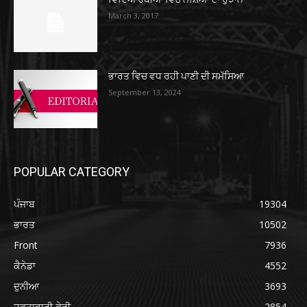
March 3, 2017
ਭਾਰਤ ਵਿਚ ਵਧ ਰਹੀ ਪਾਣੀ ਦੀ ਸਮੱਸਿਆ
September 13, 2024
POPULAR CATEGORY
ਪੰਜਾਬ
19304
ਭਾਰਤ
10502
Front
7936
ਕੈਨੇਡਾ
4552
ਦੁਨੀਆ
3693
ਹਫ਼ਤਾਵਾਰੀ ਫੇਰੀ
2854