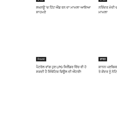
ਲਖਨਊ ’ਚ ਹਿੱਟ ਐਂਡ ਰਨ ਦਾ ਮਾਮਲਾ ਆਇਆ
ਨਰਿੰਦਰ ਮੋਦੀ ਦ
ਸਾਹਮਣੇ
ਮਾਮਲਾ
Front
ਭਾਰਤ
ਪੈਟਰੋਲ ਵਾਂਗ ਹੁਣ LPG ਸਿਲੈਂਡਰ ਵਿੱਚ ਵੀ ਹੋ
ਸ਼ਾਨਨ ਪਣਬਿਜਲ
ਸਕਦੀ ਹੈ ਸਿੰਥੇਟਿਕ ਫਿਊਲ ਦੀ ਐਂਟਰੀ!
ਤੇ ਕੇਂਦਰ ਨੂੰ ਨੋ