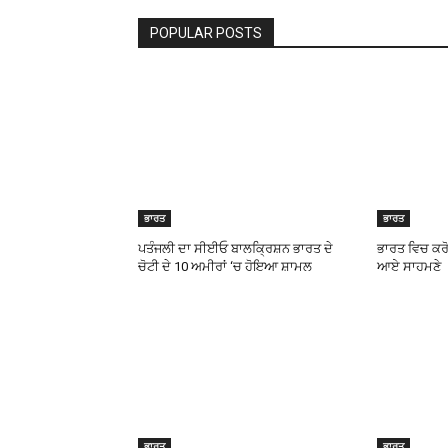
POPULAR POSTS
ਭਾਰਤ
ਭਾਰਤ
ਪਤੰਜਲੀ ਦਾ ਸੀਈਓ ਬਾਲਕ੍ਰਿਸ਼ਨ ਭਾਰਤ ਦੇ
ਭਾਰਤ ਵਿਚ ਕਰੋ
ਚੋਟੀ ਦੇ 10 ਅਮੀਰਾਂ ‘ਚ ਹੋਇਆ ਸ਼ਾਮਲ
ਆਏ ਸਾਹਮਣੇ
ਭਾਰਤ
ਭਾਰਤ