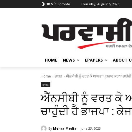
C
Thursday, August 6, 2026
18.5
Toronto
HOME
NEWS
EPAPERS
ABOUT U
Home
ਭਾਰਤ
ਐੱਨਸੀਬੀ ਨੂੰ ਵਰਤ ਕੇ ਆਪਣਾ ਪ੍ਰਚਾਰ ਕਰਨਾ ਚਾਹੁੰਦੀ 
ਭਾਰਤ
ਐੱਨਸੀਬੀ ਨੂੰ ਵਰਤ ਕੇ
ਚਾਹੁੰਦੀ ਹੈ ਭਾਜਪਾ : ਕ
By
Mehra Media
June 23, 2023