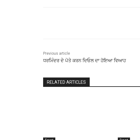
Share
Previous article
ਧਰਮਿੰਦਰ ਦੇ ਪੋਤੇ ਕਰਨ ਦਿਓਲ ਦਾ ਹੋਇਆ ਵਿਆਹ
RELATED ARTICLES