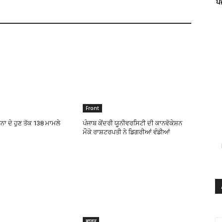
ਪ
Front
ਨਾ ਦੇ ਹੁਣ ਤੱਕ 138 ਮਾਮਲੇ
ਪੰਜਾਬ ਕੇਂਦਰੀ ਯੂਨੀਵਰਸਿਟੀ ਦੀ ਕਾਨਵੋਕੇਸ਼ਨ
ਮੌਕੇ ਰਾਸ਼ਟਰਪਤੀ ਨੇ ਡਿਗਰੀਆਂ ਵੰਡੀਆਂ
ਭਾਰਤ