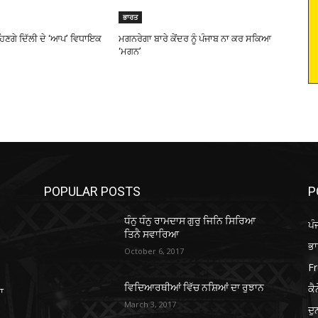
ਭਾਰਤ
ਹਿਣਗੇ ਦਿੱਲੀ ਦੇ ‘ਆਪ’ ਵਿਧਾਇਕ
ਮਗਨਰੇਗਾ ਬਾਰੇ ਕੇਂਦਰ ਨੂੰ ਪੰਜਾਬ ਨਾ ਕਰ ਸਕਿਆ
‘ਮਗਨ’
POPULAR POSTS
P
ਧੰਨੁ ਧੰਨੁ ਰਾਮਦਾਸ ਗੁਰੁ ਜਿਨਿ ਸਿਰਿਆ
ਪੰ
ਤਿਨੈ ਸਵਾਰਿਆ
ਭ
October 6, 2017
Fr
ਕੈ
ਵਿਦਿਆਰਥੀਆਂ ਵਿੱਚ ਨਸ਼ਿਆਂ ਦਾ ਰੁਝਾਨ
ਾ
March 3, 2017
ਦ