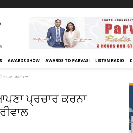
S
AWARDS SHOW
AWARDS TO PARVASI
LISTEN RADIO
C
ਹੈ ਭਾਜਪਾ : ਕੇਜਰੀਵਾਲ
 ਆਪਣਾ ਪ੍ਰਚਾਰ ਕਰਨਾ
ੇਜਰੀਵਾਲ