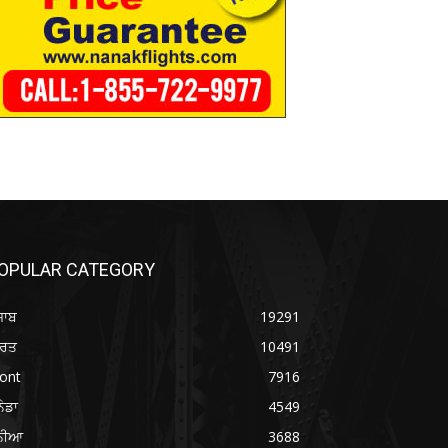
OPULAR CATEGORY
ਜਾਬ
19291
ਾਰਤ
10491
ont
7916
ਨੇਡਾ
4549
ੁਨੀਆ
3688