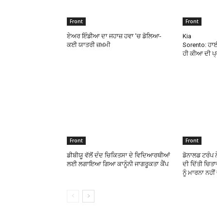
Front
Front
ਏਅਰ ਇੰਡੀਆ ਦਾ ਜਹਾਜ਼ ਹਵਾ ’ਚ ਡੋਲਿਆ-
Kia
ਕਈ ਯਾਤਰੀ ਜ਼ਖ਼ਮੀ
Sorento: ਹਾ
ਹੀ ਕੀਆ ਦੀ ਪ
Front
Front
ਡੀਬੀਯੂ ਵੱਲੋਂ ਦੰਦ ਚਿਕਿਤਸਾ ਦੇ ਵਿਦਿਆਰਥੀਆਂ
ਡੋਨਾਲਡ ਟਰੰਪ 
ਲਈ ਲਗਾਇਆ ਗਿਆ ਕਾਨੂੰਨੀ ਜਾਗਰੂਕਤਾ ਕੈਂਪ
ਦੀ ਦਿੱਤੀ ਚਿਤਾ
ਨੂੰ ਮਾਰਨਾ ਨਹੀ