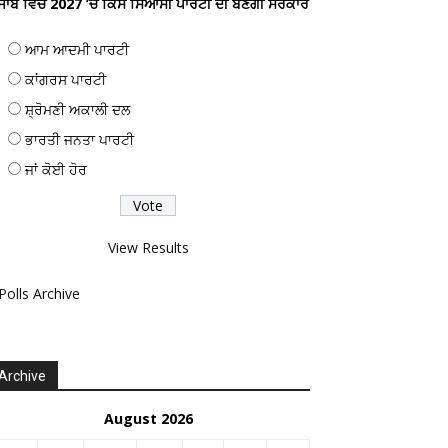
ੰਜਾਬ ਵਿਚ 2027 ’ਚ ਕਿਸ ਸਿਆਸੀ ਪਾਰਟੀ ਦੀ ਬਣੇਗੀ ਸਰਕਾਰ
ਆਮ ਆਦਮੀ ਪਾਰਟੀ
ਕਾਂਗਰਸ ਪਾਰਟੀ
ਸ਼੍ਰੋਮਣੀ ਅਕਾਲੀ ਦਲ
ਭਾਰਤੀ ਜਨਤਾ ਪਾਰਟੀ
ਜਾਂ ਕੋਈ ਹੋਰ
View Results
Polls Archive
Archive
August 2026