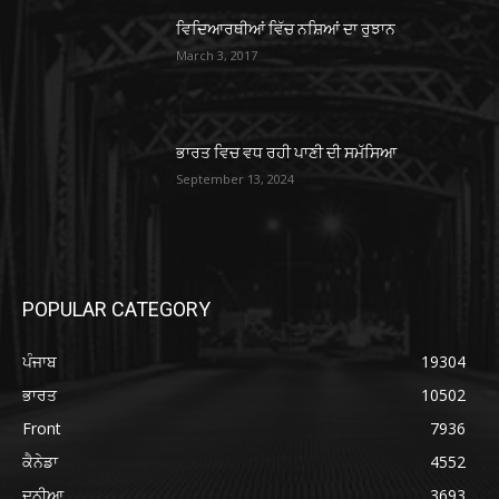
ਵਿਦਿਆਰਥੀਆਂ ਵਿੱਚ ਨਸ਼ਿਆਂ ਦਾ ਰੁਝਾਨ
March 3, 2017
ਭਾਰਤ ਵਿਚ ਵਧ ਰਹੀ ਪਾਣੀ ਦੀ ਸਮੱਸਿਆ
September 13, 2024
POPULAR CATEGORY
ਪੰਜਾਬ
19304
ਭਾਰਤ
10502
Front
7936
ਕੈਨੇਡਾ
4552
ਦੁਨੀਆ
3693