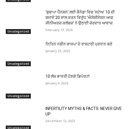
‘ਬੁਢਾਪਾ ਪੈੱਨਸ਼ਨ’ ਲਈ ਕੈਨੇਡਾ ਵਿਚ ‘ਸਟੇਅ’ 10 ਦੀ
ਬਜਾਏ 20 ਸਾਲ ਕਰਨ ਵਿਰੁੱਧ ‘ਐਸੋਸੀਏਸ਼ਨ ਆਫ਼
ਸੀਨੀਅਰਜ਼ ਕਲੱਬਜ਼’ ਨੇ ਉਠਾਈ ਜ਼ੋਰਦਾਰ ਆਵਾਜ਼
February 13, 2026
Uncategorized
ਨਿਤਿਨ ਨਬੀਨ ਭਾਜਪਾ ਦੇ ਰਾਸ਼ਟਰੀ ਪ੍ਰਧਾਨ ਬਣੇ
January 23, 2026
Uncategorized
10 ਲੱਖ ਭਾਰਤੀ ਹੋਣਗੇ ਡਿਪੋਰਟ!
January 9, 2026
Uncategorized
INFERTILITY MYTHS & FACTS: NEVER GIVE
UP
December 12, 2025
Uncategorized