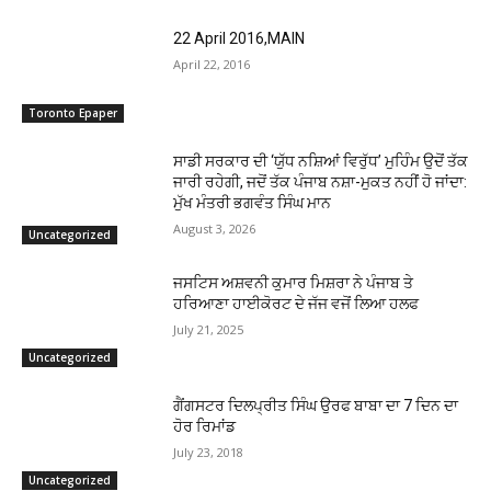
22 April 2016,MAIN
April 22, 2016
Toronto Epaper
ਸਾਡੀ ਸਰਕਾਰ ਦੀ ‘ਯੁੱਧ ਨਸ਼ਿਆਂ ਵਿਰੁੱਧ’ ਮੁਹਿੰਮ ਉਦੋਂ ਤੱਕ
ਜਾਰੀ ਰਹੇਗੀ, ਜਦੋਂ ਤੱਕ ਪੰਜਾਬ ਨਸ਼ਾ-ਮੁਕਤ ਨਹੀਂ ਹੋ ਜਾਂਦਾ:
ਮੁੱਖ ਮੰਤਰੀ ਭਗਵੰਤ ਸਿੰਘ ਮਾਨ
August 3, 2026
Uncategorized
ਜਸਟਿਸ ਅਸ਼ਵਨੀ ਕੁਮਾਰ ਮਿਸ਼ਰਾ ਨੇ ਪੰਜਾਬ ਤੇ
ਹਰਿਆਣਾ ਹਾਈਕੋਰਟ ਦੇ ਜੱਜ ਵਜੋਂ ਲਿਆ ਹਲਫ
July 21, 2025
Uncategorized
ਗੈਂਗਸਟਰ ਦਿਲਪ੍ਰੀਤ ਸਿੰਘ ਉਰਫ ਬਾਬਾ ਦਾ 7 ਦਿਨ ਦਾ
ਹੋਰ ਰਿਮਾਂਡ
July 23, 2018
Uncategorized