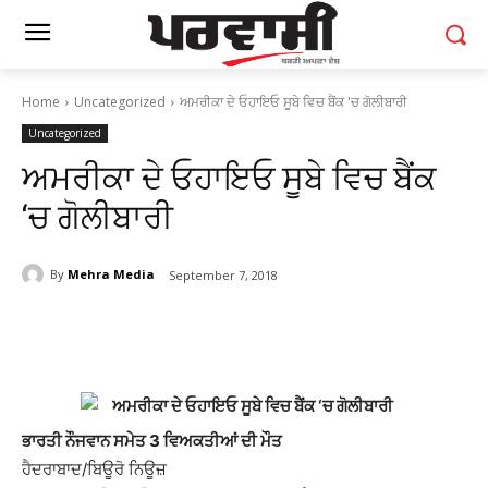
Home
Uncategorized
ਅਮਰੀਕਾ ਦੇ ਓਹਾਇਓ ਸੂਬੇ ਵਿਚ ਬੈਂਕ 'ਚ ਗੋਲੀਬਾਰੀ
Uncategorized
ਅਮਰੀਕਾ ਦੇ ਓਹਾਇਓ ਸੂਬੇ ਵਿਚ ਬੈਂਕ
‘ਚ ਗੋਲੀਬਾਰੀ
By
Mehra Media
September 7, 2018
ਭਾਰਤੀ ਨੌਜਵਾਨ ਸਮੇਤ 3 ਵਿਅਕਤੀਆਂ ਦੀ ਮੌਤ
ਹੈਦਰਾਬਾਦ/ਬਿਊਰੋ ਨਿਊਜ਼