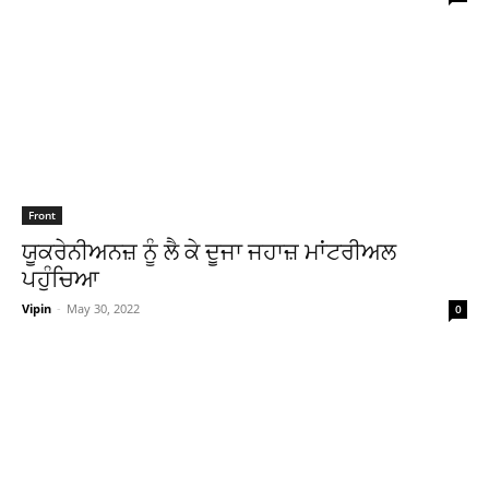
Front
ਯੂਕਰੇਨੀਅਨਜ਼ ਨੂੰ ਲੈ ਕੇ ਦੂਜਾ ਜਹਾਜ਼ ਮਾਂਟਰੀਅਲ
ਪਹੁੰਚਿਆ
Vipin
-
May 30, 2022
0