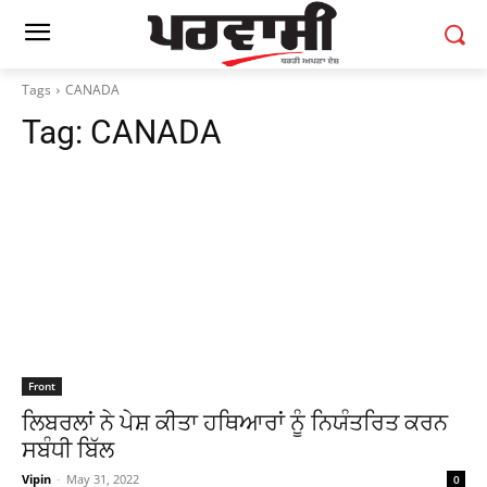
Tags
CANADA
Tag:
CANADA
Front
ਲਿਬਰਲਾਂ ਨੇ ਪੇਸ਼ ਕੀਤਾ ਹਥਿਆਰਾਂ ਨੂੰ ਨਿਯੰਤਰਿਤ ਕਰਨ
ਸਬੰਧੀ ਬਿੱਲ
Vipin
-
May 31, 2022
0