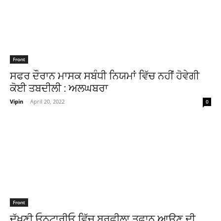
Front
ਸਫਰ ਦੌਰਾਨ ਮਾਸਕ ਸਬੰਧੀ ਨਿਯਮਾਂ ਵਿੱਚ ਨਹੀਂ ਹੋਵੇਗੀ
ਕੋਈ ਤਬਦੀਲੀ : ਅਲਘਬਰਾ
Vipin
-
April 20, 2022
0
Front
ਦੱਖਣੀ ਓਨਟਾਰੀਓ ਵਿੱਚ ਬਰਫੀਲਾ ਤੂਫਾਨ ਆਉਣ ਦੀ