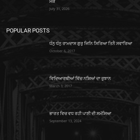
ਮੌਕੇ
July 31, 2026
POPULAR POSTS
ਧੰਨੁ ਧੰਨੁ ਰਾਮਦਾਸ ਗੁਰੁ ਜਿਨਿ ਸਿਰਿਆ ਤਿਨੈ ਸਵਾਰਿਆ
October 6, 2017
ਵਿਦਿਆਰਥੀਆਂ ਵਿੱਚ ਨਸ਼ਿਆਂ ਦਾ ਰੁਝਾਨ
March 3, 2017
ਭਾਰਤ ਵਿਚ ਵਧ ਰਹੀ ਪਾਣੀ ਦੀ ਸਮੱਸਿਆ
September 13, 2024