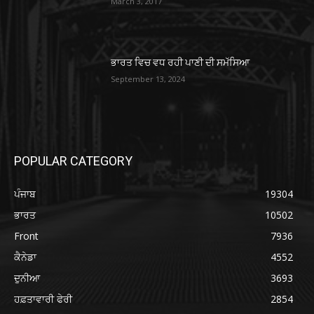
March 3, 2017
ਭਾਰਤ ਵਿਚ ਵਧ ਰਹੀ ਪਾਣੀ ਦੀ ਸਮੱਸਿਆ
September 13, 2024
POPULAR CATEGORY
ਪੰਜਾਬ
19304
ਭਾਰਤ
10502
Front
7936
ਕੈਨੇਡਾ
4552
ਦੁਨੀਆ
3693
ਹਫ਼ਤਾਵਾਰੀ ਫੇਰੀ
2854