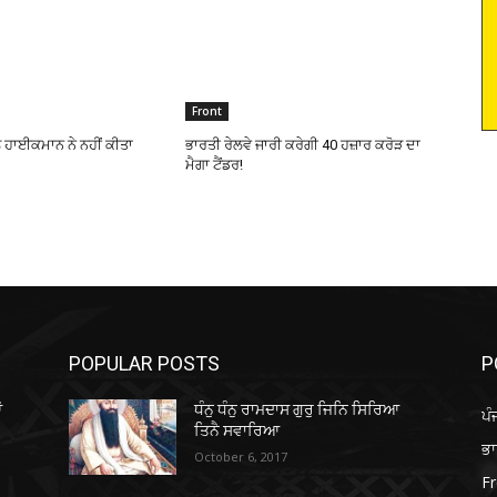
Front
ੰ ਹਾਈਕਮਾਨ ਨੇ ਨਹੀਂ ਕੀਤਾ
ਭਾਰਤੀ ਰੇਲਵੇ ਜਾਰੀ ਕਰੇਗੀ 40 ਹਜ਼ਾਰ ਕਰੋੜ ਦਾ
ਮੈਗਾ ਟੈਂਡਰ!
POPULAR POSTS
P
ਂ
ਧੰਨੁ ਧੰਨੁ ਰਾਮਦਾਸ ਗੁਰੁ ਜਿਨਿ ਸਿਰਿਆ
ਪੰ
ਤਿਨੈ ਸਵਾਰਿਆ
ਭ
October 6, 2017
Fr