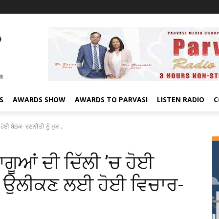
S
AWARDS SHOW
AWARDS TO PARVASI
LISTEN RADIO
C
ਹੋਈ ਬੈਠਕ- ਰਣਨੀਤੀ ਨੂੰ ਮੁੜ...
ਗੂਆਂ ਦੀ ਦਿੱਲੀ ’ਚ ਹੋਈ
ੁੜ ਉਲੀਕਣ ਲਈ ਹੋਈ ਵਿਚਾਰ-