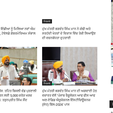
Front
 ਇੰਡੀਆ ਨੂੰ ਮਿਲਿਆ ਨਵਾਂ ਐਮ
ਮੁੱਖ ਮੰਤਰੀ ਭਗਵੰਤ ਸਿੰਘ ਮਾਨ ਨੇ ਕੰਢੀ ਅਤੇ
 ਟੇਵੋਲਡੇ ਗੇਬਰਮੇਰਿਅਮ ਸੰਭਾਲ
ਸਰਹੱਦੀ ਖੇਤਰਾਂ ਦੇ ਵਿਕਾਸ ਵਿੱਚ ਤੇਜ਼ੀ ਲਿਆਉਣ
ਦੀ ਵਚਨਬੱਧਤਾ ਦੁਹਰਾਈ
Front
ਸ. ਤਹਿਤ ਬਿਜਲੀ ਵੰਡ ਪ੍ਰਣਾਲੀ
ਮੁੱਖ ਮੰਤਰੀ ਭਗਵੰਤ ਸਿੰਘ ਮਾਨ ਦੀ ਅਗਵਾਈ ਹੇਠ
ਰਨ ਲਈ 5,000 ਕਰੋੜ ਖਰਚ
ਵਜ਼ਾਰਤ ਵੱਲੋਂ ‘ਪੰਜਾਬ ਰੈਗੂਲੇਸ਼ਨ ਆਫ ਫੀਸ ਆਫ
ਨ: ਤਰੁਨਪ੍ਰੀਤ ਸਿੰਘ ਸੌਂਦ
ਅਣ-ਏਡਿਡ ਐਜੂਕੇਸ਼ਨਲ ਇੰਸਟੀਚਿਊਸ਼ਨਜ਼
(ਸੋਧ) ਬਿੱਲ-2026’ ਪਾਸ