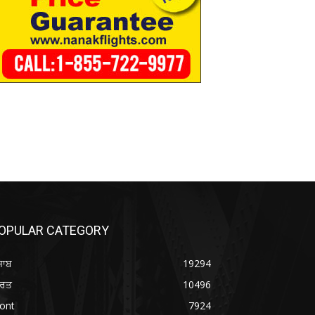
OPULAR CATEGORY
ਜਾਬ
19294
ਾਰਤ
10496
ont
7924