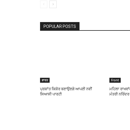
POPULAR POSTS
ਭਾਰਤ
Front
ਪ੍ਰਸ਼ਾਂਤ ਕਿਸ਼ੋਰ ਬਣਾਉਣਗੇ ਆਪਣੀ ਨਵੀਂ
ਮਹਿਲਾ ਰਾਖਵਾਂਕ
ਸਿਆਸੀ ਪਾਰਟੀ
ਮੰਤਰੀ ਨਰਿੰਦਰ