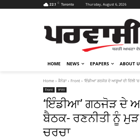
C
Thursday, August 6, 2026
22.1
Toronto
HOME
NEWS
EPAPERS
ABOUT U
Home
ਕੈਨੇਡਾ
Front
‘ਇੰਡੀਆ’ ਗਠਜੋੜ ਦੇ ਆਗੂਆਂ ਦੀ ਦਿੱਲੀ ’ਚ 
Front
ਭਾਰਤ
‘ਇੰਡੀਆ’ ਗਠਜੋੜ ਦੇ ਆ
ਬੈਠਕ- ਰਣਨੀਤੀ ਨੂੰ ਮ
ਚਰਚਾ