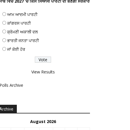
ੰਜਾਬ ਵਿਚ 2027 ’ਚ ਕਿਸ ਸਿਆਸੀ ਪਾਰਟੀ ਦੀ ਬਣੇਗੀ ਸਰਕਾਰ
ਆਮ ਆਦਮੀ ਪਾਰਟੀ
ਕਾਂਗਰਸ ਪਾਰਟੀ
ਸ਼੍ਰੋਮਣੀ ਅਕਾਲੀ ਦਲ
ਭਾਰਤੀ ਜਨਤਾ ਪਾਰਟੀ
ਜਾਂ ਕੋਈ ਹੋਰ
View Results
Polls Archive
Archive
August 2026