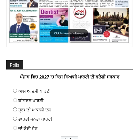
Polls
ਪੰਜਾਬ ਵਿਚ 2027 ’ਚ ਕਿਸ ਸਿਆਸੀ ਪਾਰਟੀ ਦੀ ਬਣੇਗੀ ਸਰਕਾਰ
ਆਮ ਆਦਮੀ ਪਾਰਟੀ
ਕਾਂਗਰਸ ਪਾਰਟੀ
ਸ਼੍ਰੋਮਣੀ ਅਕਾਲੀ ਦਲ
ਭਾਰਤੀ ਜਨਤਾ ਪਾਰਟੀ
ਜਾਂ ਕੋਈ ਹੋਰ