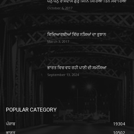
ਧੰਨੁ ਧੰਨੁ ਰਾਮਦਾਸ ਗੁਰੁ ਜਿਨਿ ਸਿਰਿਆ ਤਿਨੈ ਸਵਾਰਿਆ
October 6, 2017
ਵਿਦਿਆਰਥੀਆਂ ਵਿੱਚ ਨਸ਼ਿਆਂ ਦਾ ਰੁਝਾਨ
March 3, 2017
ਭਾਰਤ ਵਿਚ ਵਧ ਰਹੀ ਪਾਣੀ ਦੀ ਸਮੱਸਿਆ
September 13, 2024
POPULAR CATEGORY
ਪੰਜਾਬ
19304
ਭਾਰਤ
10502