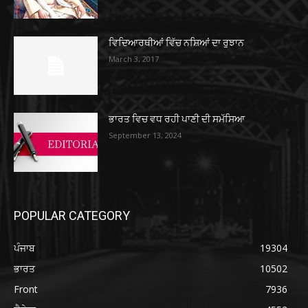
ਵਿਦਿਆਰਥੀਆਂ ਵਿੱਚ ਨਸ਼ਿਆਂ ਦਾ ਰੁਝਾਨ
March 3, 2017
ਭਾਰਤ ਵਿਚ ਵਧ ਰਹੀ ਪਾਣੀ ਦੀ ਸਮੱਸਿਆ
September 13, 2024
POPULAR CATEGORY
ਪੰਜਾਬ
19304
ਭਾਰਤ
10502
Front
7936