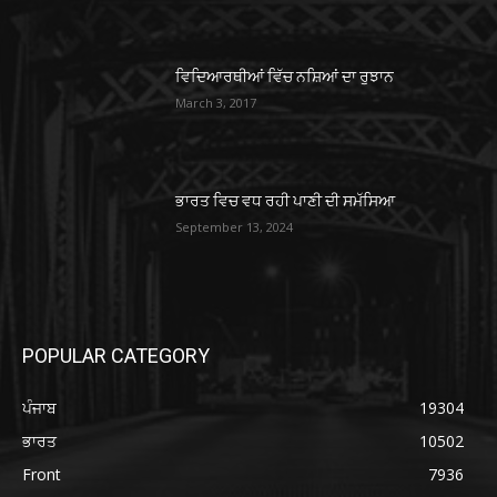
ਵਿਦਿਆਰਥੀਆਂ ਵਿੱਚ ਨਸ਼ਿਆਂ ਦਾ ਰੁਝਾਨ
March 3, 2017
ਭਾਰਤ ਵਿਚ ਵਧ ਰਹੀ ਪਾਣੀ ਦੀ ਸਮੱਸਿਆ
September 13, 2024
POPULAR CATEGORY
ਪੰਜਾਬ
19304
ਭਾਰਤ
10502
Front
7936