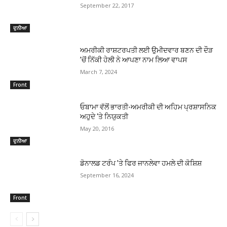
September 22, 2017
ਦੁਨੀਆ
ਅਮਰੀਕੀ ਰਾਸ਼ਟਰਪਤੀ ਲਈ ਉਮੀਦਵਾਰ ਬਣਨ ਦੀ ਦੌੜ
’ਚੋਂ ਨਿੱਕੀ ਹੇਲੀ ਨੇ ਆਪਣਾ ਨਾਮ ਲਿਆ ਵਾਪਸ
March 7, 2024
Front
ਓਬਾਮਾ ਵੱਲੋਂ ਭਾਰਤੀ-ਅਮਰੀਕੀ ਦੀ ਅਹਿਮ ਪ੍ਰਸ਼ਾਸਨਿਕ
ਅਹੁਦੇ ‘ਤੇ ਨਿਯੁਕਤੀ
May 20, 2016
ਦੁਨੀਆ
ਡੋਨਾਲਡ ਟਰੰਪ ’ਤੇ ਫਿਰ ਜਾਨਲੇਵਾ ਹਮਲੇ ਦੀ ਕੋਸ਼ਿਸ਼
September 16, 2024
Front