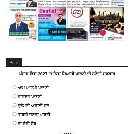
Polls
ਪੰਜਾਬ ਵਿਚ 2027 ’ਚ ਕਿਸ ਸਿਆਸੀ ਪਾਰਟੀ ਦੀ ਬਣੇਗੀ ਸਰਕਾਰ
ਆਮ ਆਦਮੀ ਪਾਰਟੀ
ਕਾਂਗਰਸ ਪਾਰਟੀ
ਸ਼੍ਰੋਮਣੀ ਅਕਾਲੀ ਦਲ
ਭਾਰਤੀ ਜਨਤਾ ਪਾਰਟੀ
ਜਾਂ ਕੋਈ ਹੋਰ