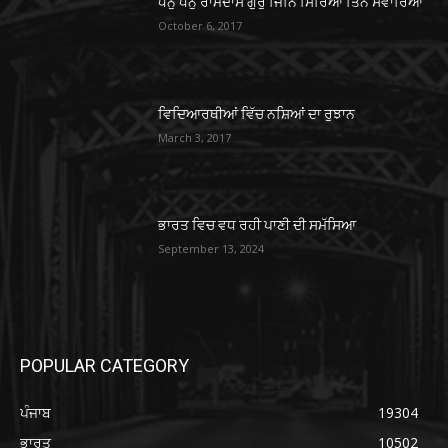
ਧੰਨੁ ਧੰਨੁ ਰਾਮਦਾਸ ਗੁਰੁ ਜਿਨਿ ਸਿਰਿਆ ਤਿਨੈ ਸਵਾਰਿਆ
October 6, 2017
ਵਿਦਿਆਰਥੀਆਂ ਵਿੱਚ ਨਸ਼ਿਆਂ ਦਾ ਰੁਝਾਨ
March 3, 2017
ਭਾਰਤ ਵਿਚ ਵਧ ਰਹੀ ਪਾਣੀ ਦੀ ਸਮੱਸਿਆ
September 13, 2024
POPULAR CATEGORY
ਪੰਜਾਬ
19304
ਭਾਰਤ
10502