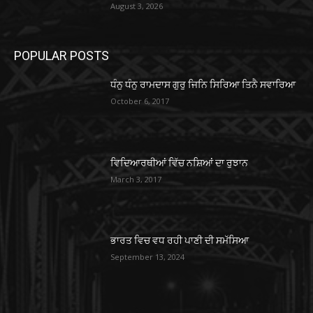
August 3, 2026
POPULAR POSTS
ਧੰਨੁ ਧੰਨੁ ਰਾਮਦਾਸ ਗੁਰੁ ਜਿਨਿ ਸਿਰਿਆ ਤਿਨੈ ਸਵਾਰਿਆ
October 6, 2017
ਵਿਦਿਆਰਥੀਆਂ ਵਿੱਚ ਨਸ਼ਿਆਂ ਦਾ ਰੁਝਾਨ
March 3, 2017
ਭਾਰਤ ਵਿਚ ਵਧ ਰਹੀ ਪਾਣੀ ਦੀ ਸਮੱਸਿਆ
September 13, 2024