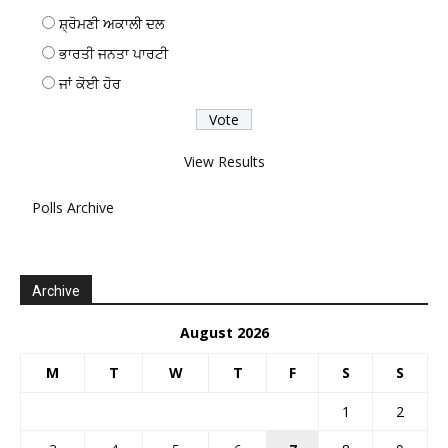
ਸ਼੍ਰੋਮਣੀ ਅਕਾਲੀ ਦਲ
ਭਾਰਤੀ ਜਨਤਾ ਪਾਰਟੀ
ਜਾਂ ਕੋਈ ਹੋਰ
View Results
Polls Archive
Archive
August 2026
M
T
W
T
F
S
S
1
2