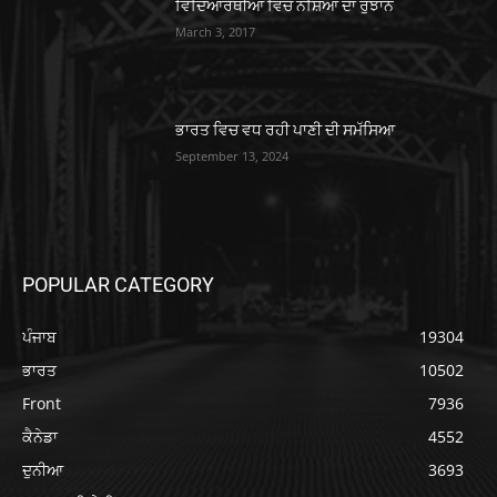
ਵਿਦਿਆਰਥੀਆਂ ਵਿੱਚ ਨਸ਼ਿਆਂ ਦਾ ਰੁਝਾਨ
March 3, 2017
ਭਾਰਤ ਵਿਚ ਵਧ ਰਹੀ ਪਾਣੀ ਦੀ ਸਮੱਸਿਆ
September 13, 2024
POPULAR CATEGORY
ਪੰਜਾਬ
19304
ਭਾਰਤ
10502
Front
7936
ਕੈਨੇਡਾ
4552
ਦੁਨੀਆ
3693