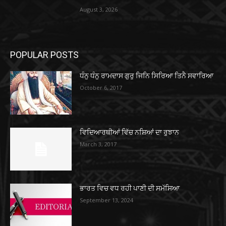
August 3, 2026
POPULAR POSTS
ਧੰਨੁ ਧੰਨੁ ਰਾਮਦਾਸ ਗੁਰੁ ਜਿਨਿ ਸਿਰਿਆ ਤਿਨੈ ਸਵਾਰਿਆ
October 6, 2017
ਵਿਦਿਆਰਥੀਆਂ ਵਿੱਚ ਨਸ਼ਿਆਂ ਦਾ ਰੁਝਾਨ
March 3, 2017
ਭਾਰਤ ਵਿਚ ਵਧ ਰਹੀ ਪਾਣੀ ਦੀ ਸਮੱਸਿਆ
September 13, 2024