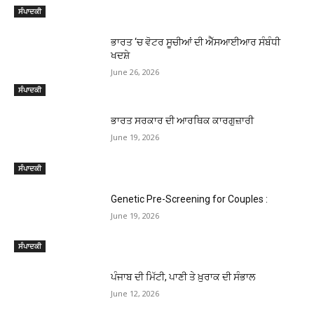
ਸੰਪਾਦਕੀ
ਭਾਰਤ ‘ਚ ਵੋਟਰ ਸੂਚੀਆਂ ਦੀ ਐੱਸਆਈਆਰ ਸੰਬੰਧੀ
ਖਦਸ਼ੇ
June 26, 2026
ਸੰਪਾਦਕੀ
ਭਾਰਤ ਸਰਕਾਰ ਦੀ ਆਰਥਿਕ ਕਾਰਗੁਜ਼ਾਰੀ
June 19, 2026
ਸੰਪਾਦਕੀ
Genetic Pre-Screening for Couples :
June 19, 2026
ਸੰਪਾਦਕੀ
ਪੰਜਾਬ ਦੀ ਮਿੱਟੀ, ਪਾਣੀ ਤੇ ਖ਼ੁਰਾਕ ਦੀ ਸੰਭਾਲ
June 12, 2026