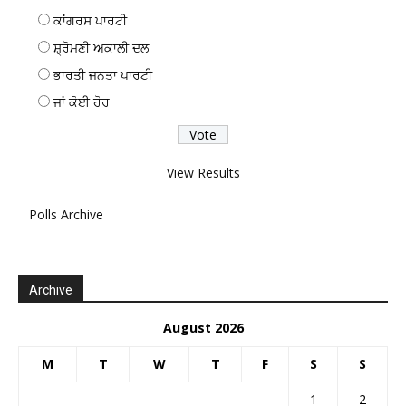
ਕਾਂਗਰਸ ਪਾਰਟੀ
ਸ਼੍ਰੋਮਣੀ ਅਕਾਲੀ ਦਲ
ਭਾਰਤੀ ਜਨਤਾ ਪਾਰਟੀ
ਜਾਂ ਕੋਈ ਹੋਰ
View Results
Polls Archive
Archive
August 2026
M
T
W
T
F
S
S
1
2