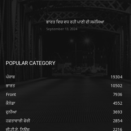
ਭਾਰਤ ਵਿਚ ਵਧ ਰਹੀ ਪਾਣੀ ਦੀ ਸਮੱਸਿਆ
September 13, 2024
POPULAR CATEGORY
ਪੰਜਾਬ
19304
ਭਾਰਤ
10502
Front
7936
ਕੈਨੇਡਾ
4552
ਦੁਨੀਆ
3693
ਹਫ਼ਤਾਵਾਰੀ ਫੇਰੀ
2854
ਜੀ.ਟੀ.ਏ. ਨਿਊਜ਼
2216