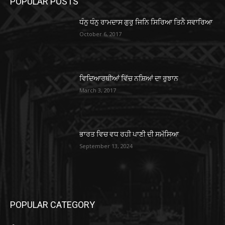
POPULAR POSTS
ਧੰਨੁ ਧੰਨੁ ਰਾਮਦਾਸ ਗੁਰੁ ਜਿਨਿ ਸਿਰਿਆ ਤਿਨੈ ਸਵਾਰਿਆ
October 6, 2017
ਵਿਦਿਆਰਥੀਆਂ ਵਿੱਚ ਨਸ਼ਿਆਂ ਦਾ ਰੁਝਾਨ
March 3, 2017
ਭਾਰਤ ਵਿਚ ਵਧ ਰਹੀ ਪਾਣੀ ਦੀ ਸਮੱਸਿਆ
September 13, 2024
POPULAR CATEGORY