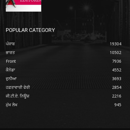
POPULAR CATEGORY
ਪੰਜਾਬ
19304
ਭਾਰਤ
10502
Front
7936
ਕੈਨੇਡਾ
4552
ਦੁਨੀਆ
3693
ਹਫ਼ਤਾਵਾਰੀ ਫੇਰੀ
2854
ਜੀ.ਟੀ.ਏ. ਨਿਊਜ਼
2216
ਮੁੱਖ ਲੇਖ
945