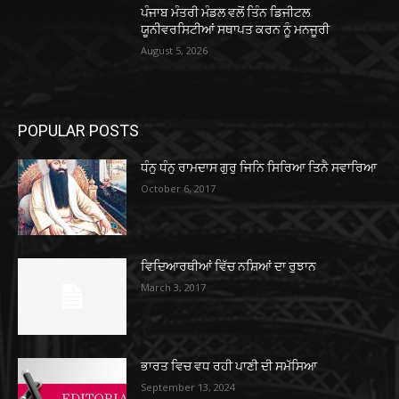
ਪੰਜਾਬ ਮੰਤਰੀ ਮੰਡਲ ਵਲੋਂ ਤਿੰਨ ਡਿਜੀਟਲ
ਯੂਨੀਵਰਸਿਟੀਆਂ ਸਥਾਪਤ ਕਰਨ ਨੂੰ ਮਨਜੂਰੀ
August 5, 2026
POPULAR POSTS
ਧੰਨੁ ਧੰਨੁ ਰਾਮਦਾਸ ਗੁਰੁ ਜਿਨਿ ਸਿਰਿਆ ਤਿਨੈ ਸਵਾਰਿਆ
October 6, 2017
ਵਿਦਿਆਰਥੀਆਂ ਵਿੱਚ ਨਸ਼ਿਆਂ ਦਾ ਰੁਝਾਨ
March 3, 2017
ਭਾਰਤ ਵਿਚ ਵਧ ਰਹੀ ਪਾਣੀ ਦੀ ਸਮੱਸਿਆ
September 13, 2024