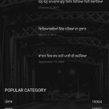
ਧੰਨੁ ਧੰਨੁ ਰਾਮਦਾਸ ਗੁਰੁ ਜਿਨਿ ਸਿਰਿਆ ਤਿਨੈ ਸਵਾਰਿਆ
October 6, 2017
ਵਿਦਿਆਰਥੀਆਂ ਵਿੱਚ ਨਸ਼ਿਆਂ ਦਾ ਰੁਝਾਨ
March 3, 2017
ਭਾਰਤ ਵਿਚ ਵਧ ਰਹੀ ਪਾਣੀ ਦੀ ਸਮੱਸਿਆ
September 13, 2024
POPULAR CATEGORY
ਪੰਜਾਬ
19304
ਭਾਰਤ
10502