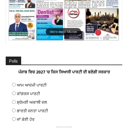
Polls
ਪੰਜਾਬ ਵਿਚ 2027 ’ਚ ਕਿਸ ਸਿਆਸੀ ਪਾਰਟੀ ਦੀ ਬਣੇਗੀ ਸਰਕਾਰ
ਆਮ ਆਦਮੀ ਪਾਰਟੀ
ਕਾਂਗਰਸ ਪਾਰਟੀ
ਸ਼੍ਰੋਮਣੀ ਅਕਾਲੀ ਦਲ
ਭਾਰਤੀ ਜਨਤਾ ਪਾਰਟੀ
ਜਾਂ ਕੋਈ ਹੋਰ