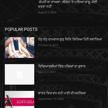
ਕੰਪਨੀ ਦਾ ਦਾਅਵਾ- ਲੀਕੇਜ ’ਤੇ ਪਾਇਆ ਕਾਬੂ, ਕੋਈ
ਖਤਰਾ ਨਹੀਂ
August 3, 2026
POPULAR POSTS
ਧੰਨੁ ਧੰਨੁ ਰਾਮਦਾਸ ਗੁਰੁ ਜਿਨਿ ਸਿਰਿਆ ਤਿਨੈ ਸਵਾਰਿਆ
October 6, 2017
ਵਿਦਿਆਰਥੀਆਂ ਵਿੱਚ ਨਸ਼ਿਆਂ ਦਾ ਰੁਝਾਨ
March 3, 2017
ਭਾਰਤ ਵਿਚ ਵਧ ਰਹੀ ਪਾਣੀ ਦੀ ਸਮੱਸਿਆ
September 13, 2024