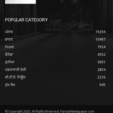
POPULAR CATEGORY
ਪੰਜਾਬ
19294
ਭਾਰਤ
10497
Front
7924
ਕੈਨੇਡਾ
4552
ਦੁਨੀਆ
3691
ਹਫ਼ਤਾਵਾਰੀ ਫੇਰੀ
2854
ਜੀ.ਟੀ.ਏ. ਨਿਊਜ਼
2216
ਮੁੱਖ ਲੇਖ
945
© Copyright 2025, All Rights Reserved. ParvasiNewspaper.com