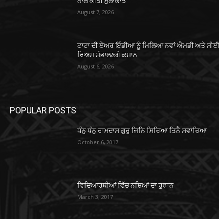
ਨਾਲ ਕੀਤੀ ਮੁਲਾਕਾਤ
August 7, 2026
ਟਾਟਾ ਦੀ ਏਅਰ ਇੰਡੀਆ ਨੂੰ ਮਿਲਿਆ ਨਵਾਂ ਐਮਡੀ ਅਤੇ ਸੀਈਓ
ਰਿਅਮ ਸੰਭਾਲਣਗੇ ਕਮਾਨ
August 6, 2026
POPULAR POSTS
ਧੰਨੁ ਧੰਨੁ ਰਾਮਦਾਸ ਗੁਰੁ ਜਿਨਿ ਸਿਰਿਆ ਤਿਨੈ ਸਵਾਰਿਆ
October 6, 2017
ਵਿਦਿਆਰਥੀਆਂ ਵਿੱਚ ਨਸ਼ਿਆਂ ਦਾ ਰੁਝਾਨ
March 3, 2017