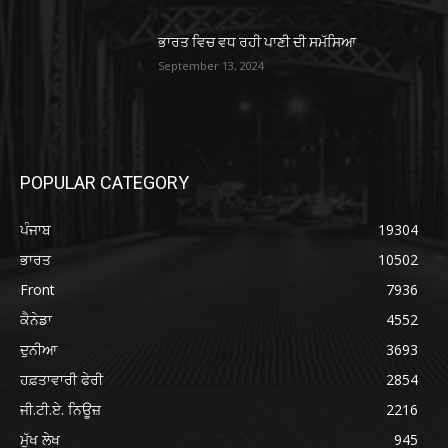
ਭਾਰਤ ਵਿਚ ਵਧ ਰਹੀ ਪਾਣੀ ਦੀ ਸਮੱਸਿਆ
September 13, 2024
POPULAR CATEGORY
ਪੰਜਾਬ
19304
ਭਾਰਤ
10502
Front
7936
ਕੈਨੇਡਾ
4552
ਦੁਨੀਆ
3693
ਹਫ਼ਤਾਵਾਰੀ ਫੇਰੀ
2854
ਜੀ.ਟੀ.ਏ. ਨਿਊਜ਼
2216
ਮੁੱਖ ਲੇਖ
945