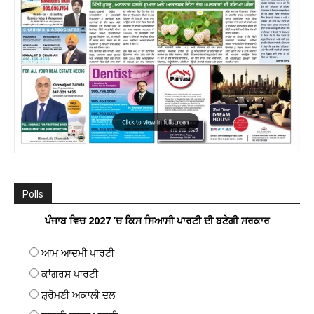
Polls
ਪੰਜਾਬ ਵਿਚ 2027 ’ਚ ਕਿਸ ਸਿਆਸੀ ਪਾਰਟੀ ਦੀ ਬਣੇਗੀ ਸਰਕਾਰ
ਆਮ ਆਦਮੀ ਪਾਰਟੀ
ਕਾਂਗਰਸ ਪਾਰਟੀ
ਸ਼੍ਰੋਮਣੀ ਅਕਾਲੀ ਦਲ