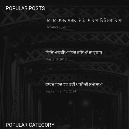
POPULAR POSTS
ਧੰਨੁ ਧੰਨੁ ਰਾਮਦਾਸ ਗੁਰੁ ਜਿਨਿ ਸਿਰਿਆ ਤਿਨੈ ਸਵਾਰਿਆ
October 6, 2017
ਵਿਦਿਆਰਥੀਆਂ ਵਿੱਚ ਨਸ਼ਿਆਂ ਦਾ ਰੁਝਾਨ
March 3, 2017
ਭਾਰਤ ਵਿਚ ਵਧ ਰਹੀ ਪਾਣੀ ਦੀ ਸਮੱਸਿਆ
September 13, 2024
POPULAR CATEGORY