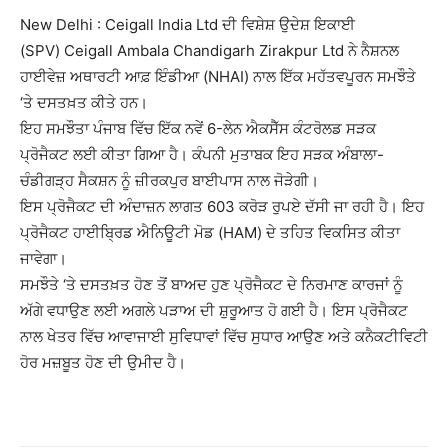
New Delhi : Ceigall India Ltd ਦੀ ਵਿਸ਼ੇਸ਼ ਉਦੇਸ਼ ਇਕਾਈ
(SPV) Ceigall Ambala Chandigarh Zirakpur Ltd ਨੇ ਨੈਸ਼ਨਲ
ਹਾਈਵੇਜ਼ ਅਥਾਰਟੀ ਆਫ਼ ਇੰਡੀਆ (NHAI) ਨਾਲ ਇੱਕ ਮਹੱਤਵਪੂਰਨ ਸਮਝੌਤੇ
‘ਤੇ ਦਸਤਖ਼ਤ ਕੀਤੇ ਹਨ।
ਇਹ ਸਮਝੌਤਾ ਪੰਜਾਬ ਵਿੱਚ ਇੱਕ ਨਵੇਂ 6-ਲੇਨ ਐਕਸੈੱਸ ਕੰਟਰੋਲਡ ਸੜਕ
ਪ੍ਰੋਜੈਕਟ ਲਈ ਕੀਤਾ ਗਿਆ ਹੈ। ਕੰਪਨੀ ਮੁਤਾਬਕ ਇਹ ਸੜਕ ਅੰਬਾਲਾ-
ਚੰਡੀਗੜ੍ਹ ਸੈਕਸ਼ਨ ਨੂੰ ਜ਼ੀਰਕਪੁਰ ਬਾਈਪਾਸ ਨਾਲ ਜੋੜੇਗੀ।
ਇਸ ਪ੍ਰੋਜੈਕਟ ਦੀ ਅੰਦਾਜ਼ਨ ਲਾਗਤ 603 ਕਰੋੜ ਰੁਪਏ ਦੱਸੀ ਜਾ ਰਹੀ ਹੈ। ਇਹ
ਪ੍ਰੋਜੈਕਟ ਹਾਈਬ੍ਰਿਡ ਐਨਿਊਟੀ ਮੋਡ (HAM) ਦੇ ਤਹਿਤ ਵਿਕਸਿਤ ਕੀਤਾ
ਜਾਵੇਗਾ।
ਸਮਝੌਤੇ ‘ਤੇ ਦਸਤਖ਼ਤ ਹੋਣ ਤੋਂ ਬਾਅਦ ਹੁਣ ਪ੍ਰੋਜੈਕਟ ਦੇ ਨਿਰਮਾਣ ਕਾਰਜਾਂ ਨੂੰ
ਅੱਗੇ ਵਧਾਉਣ ਲਈ ਅਗਲੇ ਪੜਾਅ ਦੀ ਸ਼ੁਰੂਆਤ ਹੋ ਗਈ ਹੈ। ਇਸ ਪ੍ਰੋਜੈਕਟ
ਨਾਲ ਖੇਤਰ ਵਿੱਚ ਆਵਾਜਾਈ ਸੁਵਿਧਾਵਾਂ ਵਿੱਚ ਸੁਧਾਰ ਆਉਣ ਅਤੇ ਕਨੈਕਟੀਵਿਟੀ
ਹੋਰ ਮਜ਼ਬੂਤ ਹੋਣ ਦੀ ਉਮੀਦ ਹੈ।