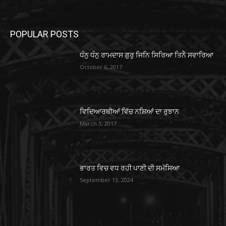
POPULAR POSTS
ਧੰਨੁ ਧੰਨੁ ਰਾਮਦਾਸ ਗੁਰੁ ਜਿਨਿ ਸਿਰਿਆ ਤਿਨੈ ਸਵਾਰਿਆ
October 6, 2017
ਵਿਦਿਆਰਥੀਆਂ ਵਿੱਚ ਨਸ਼ਿਆਂ ਦਾ ਰੁਝਾਨ
March 3, 2017
ਭਾਰਤ ਵਿਚ ਵਧ ਰਹੀ ਪਾਣੀ ਦੀ ਸਮੱਸਿਆ
September 13, 2024