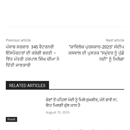
Previous article
Next article
ਪੰਜਾਬ ਸਰਕਾਰ 345 ਵੈਟਰਨਰੀ
‘‘ਕਾਵਿਲੋਕ ਪੁਰਸਕਾਰ-2025’’ ਸੰਦੀਪ
ਇੰਸਪੈਕਟਰਾਂ ਦੀ ਕਰੇਗੀ ਭਰਤੀ –
ਜਸਵਾਲ ਦੀ ਪੁਸਤਕ ‘‘ਸਮੁੰਦਰ ਨੂੰ ਪੁੱਛੇ
ਵਿੱਤ ਮੰਤਰੀ ਹਰਪਾਲ ਸਿੰਘ ਚੀਮਾ ਨੇ
ਨਦੀ’’ ਨੂੰ ਮਿਲੇਗਾ
ਦਿੱਤੀ ਜਾਣਕਾਰੀ
RELATED ARTICLES
ਚੋਣਾਂ ਤੋਂ ਪਹਿਲਾਂ ਮੋਦੀ ਨੂੰ ਮਿਲੇ ਸੁਖਬੀਰ, ਮੰਨੋ ਭਾਵੇਂ ਨਾ,
ਇਹ ਮਿਲਣੀ ਕੁੱਝ ਖ਼ਾਸ ਹੈ
August 10, 2026
Front