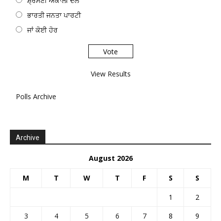
ਸ਼੍ਰੋਮਣੀ ਅਕਾਲੀ ਦਲ
ਭਾਰਤੀ ਜਨਤਾ ਪਾਰਟੀ
ਜਾਂ ਕੋਈ ਹੋਰ
View Results
Polls Archive
Archive
August 2026
M
T
W
T
F
S
S
1
2
3
4
5
6
7
8
9