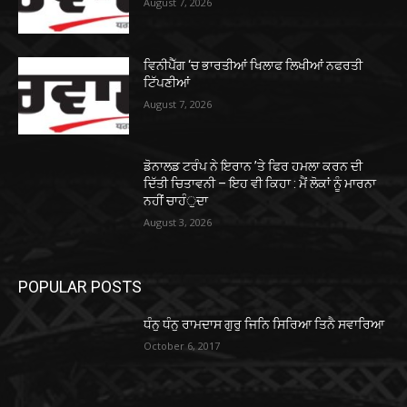
August 7, 2026
ਵਿਨੀਪੈੱਗ ‘ਚ ਭਾਰਤੀਆਂ ਖਿਲਾਫ ਲਿਖੀਆਂ ਨਫਰਤੀ
ਟਿੱਪਣੀਆਂ
August 7, 2026
ਡੋਨਾਲਡ ਟਰੰਪ ਨੇ ਇਰਾਨ ’ਤੇ ਫਿਰ ਹਮਲਾ ਕਰਨ ਦੀ
ਦਿੱਤੀ ਚਿਤਾਵਨੀ – ਇਹ ਵੀ ਕਿਹਾ : ਮੈਂ ਲੋਕਾਂ ਨੂੰ ਮਾਰਨਾ
ਨਹੀਂ ਚਾਹੰੁਦਾ
August 3, 2026
POPULAR POSTS
ਧੰਨੁ ਧੰਨੁ ਰਾਮਦਾਸ ਗੁਰੁ ਜਿਨਿ ਸਿਰਿਆ ਤਿਨੈ ਸਵਾਰਿਆ
October 6, 2017