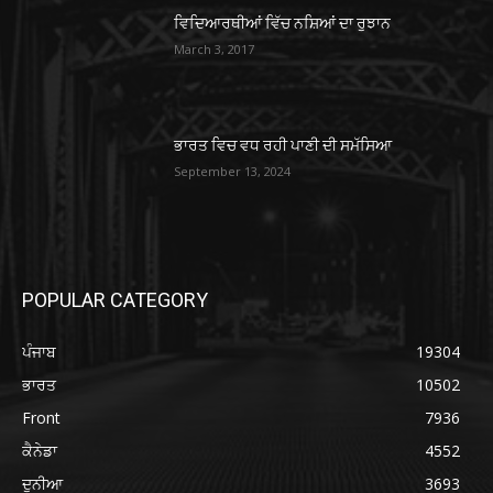
ਵਿਦਿਆਰਥੀਆਂ ਵਿੱਚ ਨਸ਼ਿਆਂ ਦਾ ਰੁਝਾਨ
March 3, 2017
ਭਾਰਤ ਵਿਚ ਵਧ ਰਹੀ ਪਾਣੀ ਦੀ ਸਮੱਸਿਆ
September 13, 2024
POPULAR CATEGORY
ਪੰਜਾਬ
19304
ਭਾਰਤ
10502
Front
7936
ਕੈਨੇਡਾ
4552
ਦੁਨੀਆ
3693