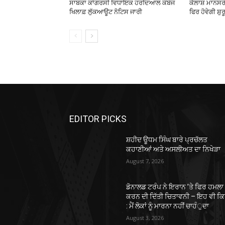
ਸਾਬਕਾ ਕਾਂਗਰਸੀ ਵਿਧਾਇਕ ਹਰਦਿਆਲ ਕੰਬੋਜ
ਕੈਲਾਸ਼ ਮਾਨਸਰ
ਖਿਲਾਫ਼ ਲੁੱਕਆਊਟ ਨੋਟਿਸ ਜਾਰੀ
ਫਿਰ ਹੋਵੇਗੀ ਸ਼ੁਰ
EDITOR PICKS
ਸ਼ਹੀਦ ਊਧਮ ਸਿੰਘ ਬਾਰੇ ਪ੍ਰਚੱਲਤ
ਕਹਾਣੀਆਂ ਅਤੇ ਅਸਲੀਅਤ ਦਾ ਨਿਖੇੜਾ
August 7, 2026
ਡੋਨਾਲਡ ਟਰੰਪ ਨੇ ਇਰਾਨ ’ਤੇ ਫਿਰ ਹਮਲਾ
ਕਰਨ ਦੀ ਦਿੱਤੀ ਚਿਤਾਵਨੀ – ਇਹ ਵੀ ਕਿ
: ਮੈਂ ਲੋਕਾਂ ਨੂੰ ਮਾਰਨਾ ਨਹੀਂ ਚਾਹੰੁਦਾ
August 3, 2026