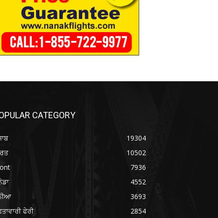
OPULAR CATEGORY
ਜਾਬ
19304
ਾਰਤ
10502
ont
7936
ਨੇਡਾ
4552
ੁਨੀਆ
3693
ਤਾਵਾਰੀ ਫੇਰੀ
2854