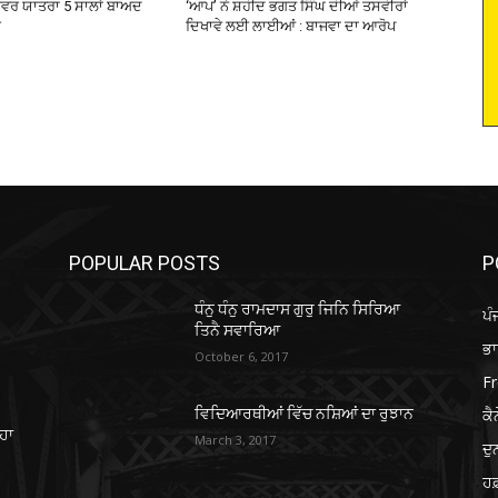
ੋਵਰ ਯਾਤਰਾ 5 ਸਾਲਾਂ ਬਾਅਦ
‘ਆਪ’ ਨੇ ਸ਼ਹੀਦ ਭਗਤ ਸਿੰਘ ਦੀਆਂ ਤਸਵੀਰਾਂ
ੂ
ਦਿਖਾਵੇ ਲਈ ਲਾਈਆਂ : ਬਾਜਵਾ ਦਾ ਆਰੋਪ
POPULAR POSTS
P
ਧੰਨੁ ਧੰਨੁ ਰਾਮਦਾਸ ਗੁਰੁ ਜਿਨਿ ਸਿਰਿਆ
ਪੰ
ਤਿਨੈ ਸਵਾਰਿਆ
ਭ
October 6, 2017
Fr
ਕੈ
ਵਿਦਿਆਰਥੀਆਂ ਵਿੱਚ ਨਸ਼ਿਆਂ ਦਾ ਰੁਝਾਨ
ਹਾ
March 3, 2017
ਦ
ਹਫ਼