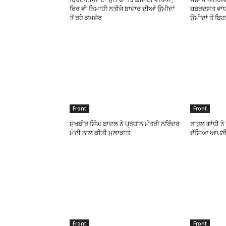
ਫਿਰ ਵੀ ਤਿਮਾਹੀ ਨਤੀਜੇ ਬਾਜ਼ਾਰ ਦੀਆਂ ਉਮੀਦਾਂ
ਜ਼ਬਰਦਸਤ ਵਾਧਾ
ਤੋਂ ਰਹੇ ਕਮਜ਼ੋਰ
ਉਮੀਦਾਂ ਤੋਂ ਬਿ
Front
Front
ਸੁਖਬੀਰ ਸਿੰਘ ਬਾਦਲ ਨੇ ਪ੍ਰਧਾਨ ਮੰਤਰੀ ਨਰਿੰਦਰ
ਰਾਹੁਲ ਗਾਂਧੀ ਨ
ਮੋਦੀ ਨਾਲ ਕੀਤੀ ਮੁਲਾਕਾਤ
ਦੱਸਿਆ ਆਪਣੀ
Front
Front