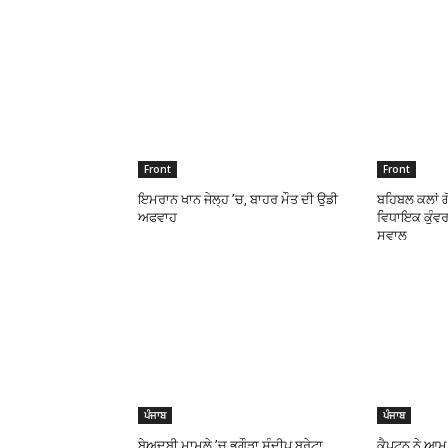
Front
Front
ਇਮਰਾਨ ਖਾਨ ਜੇਲ੍ਹ ’ਚ, ਬਾਹਰ ਮੌਤ ਦੀ ਉਡੀ
ਬਹਿਬਲ ਕਲਾਂ ਗੋ
ਅਫਵਾਹ
ਵਿਧਾਇਕ ਕੁੰਵਰ 
ਸਵਾਲ
ਪੰਜਾਬ
ਪੰਜਾਬ
ਬੇਅਦਬੀ ਮਾਮਲੇ ’ਚ ਭਗੌੜਾ ਸੰਦੀਪ ਬਰੇਟਾ
ਕੈਪਟਨ ਨੇ ਆਮ 