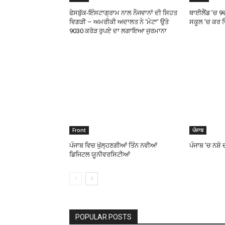
ਫੇਸਬੁੱਕ-ਇੰਸਟਾਗ੍ਰਾਮ ਨਾਲ ਨੌਜਵਾਨਾਂ ਦੀ ਸਿਹਤ
ਥਾਈਲੈਂਡ ’ਚ 9
ਵਿਗੜੀ – ਅਮਰੀਕੀ ਅਦਾਲਤ ਨੇ ‘ਮੇਟਾ’ ਉਤੇ
ਸਕੂਲ ’ਚ ਕਰ ਦ
9030 ਕਰੋੜ ਰੁਪਏ ਦਾ ਲਗਾਇਆ ਜੁਰਮਾਨਾ
Front
ਪੰਜਾਬ
ਪੰਜਾਬ ਵਿਚ ਖੁੱਲ੍ਹਣਗੀਆਂ ਤਿੰਨ ਨਵੀਆਂ
ਪੰਜਾਬ ‘ਚ ਨਸ਼ੇ
ਡਿਜਿਟਲ ਯੂਨੀਵਰਸਿਟੀਆਂ
POPULAR POSTS