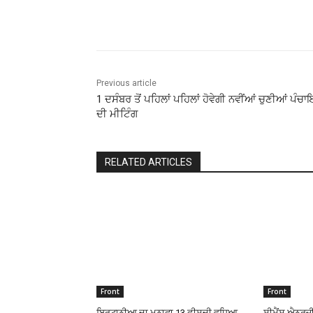
Share
Previous article
1 ਦਸੰਬਰ ਤੋਂ ਪਹਿਲਾਂ ਪਹਿਲਾਂ ਹੋਵੇਗੀ ਨਵੀਂਆਂ ਚੁਣੀਆਂ ਪੰਚਾ
ਦੀ ਮੀਟਿੰਗ
RELATED ARTICLES
Front
Front
ਬ੍ਰਿਟਾਨੀਆ ਦਾ ਮੁਨਾਫਾ 13 ਫ਼ੀਸਦੀ ਵਧਿਆ,
ਸੀਮੈਂਸ ਐਨਰਜੀ