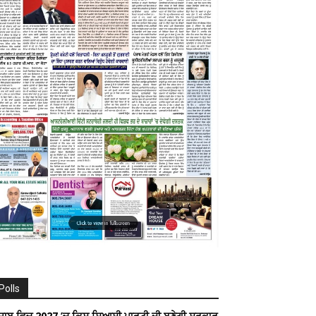
Polls
ੰਜਾਬ ਵਿਚ 2027 ’ਚ ਕਿਸ ਸਿਆਸੀ ਪਾਰਟੀ ਦੀ ਬਣੇਗੀ ਸਰਕਾਰ