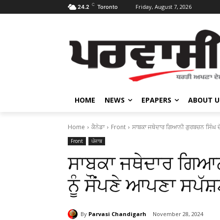
C
Friday, August 7, 2026
24.2
Toronto
HOME
NEWS
EPAPERS
ABOUT U
Home
ਕੈਨੇਡਾ
Front
ਸਾਬਕਾ ਜਥੇਦਾਰ ਗਿਆਨੀ ਗੁਰਬਚਨ ਸਿੰਘ ਦੋ
Front
ਪੰਜਾਬ
ਸਾਬਕਾ ਜਥੇਦਾਰ ਗਿਆਨ
ਨੂੰ ਸੌਂਪਣੇ ਆਪਣਾ ਸਪ
By
Parvasi Chandigarh
November 28, 2024