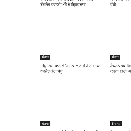
ਬੰਗਲੌਰ ਹਵਾਈ ਅੱਡੇ ਤੋਂ ਗਿ੍ਰਫ਼ਤਾਰ
ਹੱਥੀਂ
ਪੰਜਾਬ
ਪੰਜਾਬ
ਸਿੱਧੂ ਕਿਸੇ ਪਾਰਟੀ ‘ਚ ਸ਼ਾਮਲ ਨਹੀਂ ਹੋ ਰਹੇ : ਡਾ.
ਕੈਪਟਨ ਅਮਰਿੰ
ਨਵਜੋਤ ਕੌਰ ਸਿੱਧੂ
ਕਰਨ ਪਹੁੰਚੀ
ਪੰਜਾਬ
Front