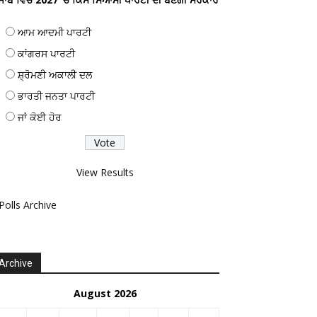
ਆਮ ਆਦਮੀ ਪਾਰਟੀ
ਕਾਂਗਰਸ ਪਾਰਟੀ
ਸ਼੍ਰੋਮਣੀ ਅਕਾਲੀ ਦਲ
ਭਾਰਤੀ ਜਨਤਾ ਪਾਰਟੀ
ਜਾਂ ਕੋਈ ਹੋਰ
View Results
Polls Archive
Archive
August 2026