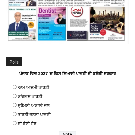
Polls
ਪੰਜਾਬ ਵਿਚ 2027 ’ਚ ਕਿਸ ਸਿਆਸੀ ਪਾਰਟੀ ਦੀ ਬਣੇਗੀ ਸਰਕਾਰ
ਆਮ ਆਦਮੀ ਪਾਰਟੀ
ਕਾਂਗਰਸ ਪਾਰਟੀ
ਸ਼੍ਰੋਮਣੀ ਅਕਾਲੀ ਦਲ
ਭਾਰਤੀ ਜਨਤਾ ਪਾਰਟੀ
ਜਾਂ ਕੋਈ ਹੋਰ