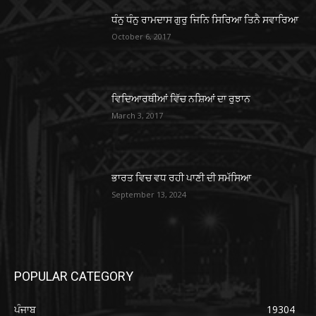
ਧੰਨੁ ਧੰਨੁ ਰਾਮਦਾਸ ਗੁਰੁ ਜਿਨਿ ਸਿਰਿਆ ਤਿਨੈ ਸਵਾਰਿਆ
October 6, 2017
ਵਿਦਿਆਰਥੀਆਂ ਵਿੱਚ ਨਸ਼ਿਆਂ ਦਾ ਰੁਝਾਨ
March 3, 2017
ਭਾਰਤ ਵਿਚ ਵਧ ਰਹੀ ਪਾਣੀ ਦੀ ਸਮੱਸਿਆ
September 13, 2024
POPULAR CATEGORY
ਪੰਜਾਬ
19304