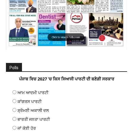
Polls
ਪੰਜਾਬ ਵਿਚ 2027 ’ਚ ਕਿਸ ਸਿਆਸੀ ਪਾਰਟੀ ਦੀ ਬਣੇਗੀ ਸਰਕਾਰ
ਆਮ ਆਦਮੀ ਪਾਰਟੀ
ਕਾਂਗਰਸ ਪਾਰਟੀ
ਸ਼੍ਰੋਮਣੀ ਅਕਾਲੀ ਦਲ
ਭਾਰਤੀ ਜਨਤਾ ਪਾਰਟੀ
ਜਾਂ ਕੋਈ ਹੋਰ