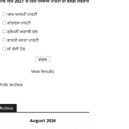
ੰਜਾਬ ਵਿਚ 2027 ’ਚ ਕਿਸ ਸਿਆਸੀ ਪਾਰਟੀ ਦੀ ਬਣੇਗੀ ਸਰਕਾਰ
ਆਮ ਆਦਮੀ ਪਾਰਟੀ
ਕਾਂਗਰਸ ਪਾਰਟੀ
ਸ਼੍ਰੋਮਣੀ ਅਕਾਲੀ ਦਲ
ਭਾਰਤੀ ਜਨਤਾ ਪਾਰਟੀ
ਜਾਂ ਕੋਈ ਹੋਰ
View Results
Polls Archive
Archive
August 2026