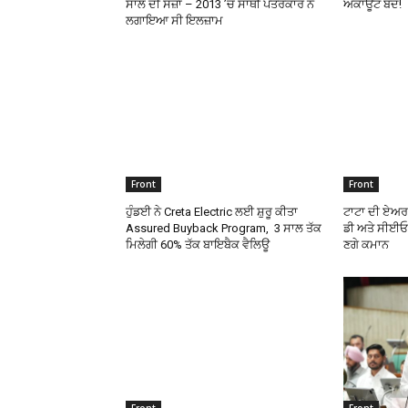
ਸਾਲ ਦੀ ਸਜ਼ਾ – 2013 ’ਚ ਸਾਥੀ ਪੱਤਰਕਾਰ ਨੇ
ਅਕਾਊਂਟ ਬੰਦ!
ਲਗਾਇਆ ਸੀ ਇਲਜ਼ਾਮ
Front
Front
ਹੁੰਡਈ ਨੇ Creta Electric ਲਈ ਸ਼ੁਰੂ ਕੀਤਾ
ਟਾਟਾ ਦੀ ਏਅਰ
Assured Buyback Program, 3 ਸਾਲ ਤੱਕ
ਡੀ ਅਤੇ ਸੀਈਓ,
ਮਿਲੇਗੀ 60% ਤੱਕ ਬਾਇਬੈਕ ਵੈਲਿਊ
ਣਗੇ ਕਮਾਨ