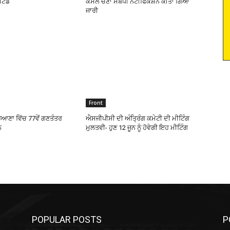
ਟੈਂਡ
ਕੌਂਸਲ ਚੋਣਾਂ ਸਬੰਧੀ ਨੋਟੀਫਿਕੇਸ਼ਨ ਕੀਤਾ ਗਿਆ
ਜਾਰੀ
Front
ਿਆਣਾ ਵਿੱਚ 77ਵੇਂ ਗਣਤੰਤਰ
ਐਸਜੀਪੀਸੀ ਦੀ ਅੰਤਿ੍ਰੰਗ ਕਮੇਟੀ ਦੀ ਮੀਟਿੰਗ
ਨ
ਮੁਲਤਵੀ- ਹੁਣ 12 ਜੂਨ ਨੂੰ ਹੋਵੇਗੀ ਇਹ ਮੀਟਿੰਗ
POPULAR POSTS
P