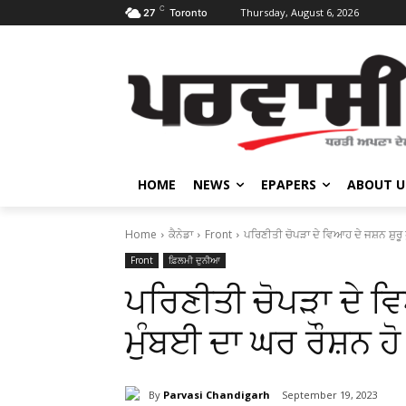
C
Thursday, August 6, 2026
27
Toronto
HOME
NEWS
EPAPERS
ABOUT U
Home
ਕੈਨੇਡਾ
Front
ਪਰਿਣੀਤੀ ਚੋਪੜਾ ਦੇ ਵਿਆਹ ਦੇ ਜਸ਼ਨ ਸ਼ੁਰੂ ਹ
Front
ਫ਼ਿਲਮੀ ਦੁਨੀਆ
ਪਰਿਣੀਤੀ ਚੋਪੜਾ ਦੇ ਵਿਆਹ
ਮੁੰਬਈ ਦਾ ਘਰ ਰੌਸ਼ਨ 
By
Parvasi Chandigarh
September 19, 2023