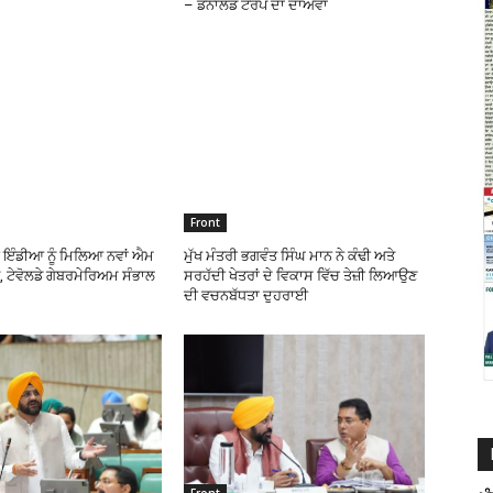
– ਡੋਨਾਲਡ ਟਰੰਪ ਦਾ ਦਾਅਵਾ
Front
 ਇੰਡੀਆ ਨੂੰ ਮਿਲਿਆ ਨਵਾਂ ਐਮ
ਮੁੱਖ ਮੰਤਰੀ ਭਗਵੰਤ ਸਿੰਘ ਮਾਨ ਨੇ ਕੰਢੀ ਅਤੇ
 ਟੇਵੋਲਡੇ ਗੇਬਰਮੇਰਿਅਮ ਸੰਭਾਲ
ਸਰਹੱਦੀ ਖੇਤਰਾਂ ਦੇ ਵਿਕਾਸ ਵਿੱਚ ਤੇਜ਼ੀ ਲਿਆਉਣ
ਦੀ ਵਚਨਬੱਧਤਾ ਦੁਹਰਾਈ