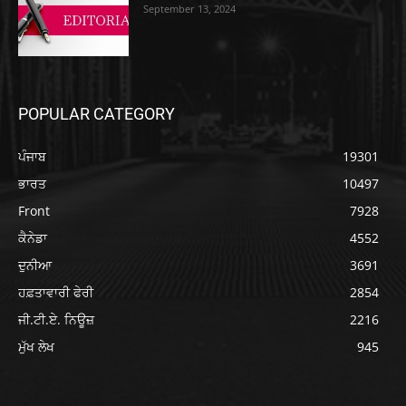
September 13, 2024
POPULAR CATEGORY
ਪੰਜਾਬ
19301
ਭਾਰਤ
10497
Front
7928
ਕੈਨੇਡਾ
4552
ਦੁਨੀਆ
3691
ਹਫ਼ਤਾਵਾਰੀ ਫੇਰੀ
2854
ਜੀ.ਟੀ.ਏ. ਨਿਊਜ਼
2216
ਮੁੱਖ ਲੇਖ
945