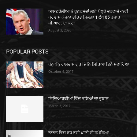
ਆਸਟਰੇਲੀਆ ਨੇ ਹੁਨਰਮੰਦਾਂ ਲਈ ਖੋਲ੍ਹੇ ਦਰਵਾਜ਼ੇ -ਨਵੀਂ
ਪਰਵਾਸ ਯੋਜਨਾ ਤਹਿਤ ਮਿਲੇਗਾ 1 ਲੱਖ 85 ਹਜ਼ਾਰ
ਪੀ.ਆਰ. ਦਾ ਕੋਟਾ
August 3, 2026
POPULAR POSTS
ਧੰਨੁ ਧੰਨੁ ਰਾਮਦਾਸ ਗੁਰੁ ਜਿਨਿ ਸਿਰਿਆ ਤਿਨੈ ਸਵਾਰਿਆ
October 6, 2017
ਵਿਦਿਆਰਥੀਆਂ ਵਿੱਚ ਨਸ਼ਿਆਂ ਦਾ ਰੁਝਾਨ
March 3, 2017
ਭਾਰਤ ਵਿਚ ਵਧ ਰਹੀ ਪਾਣੀ ਦੀ ਸਮੱਸਿਆ