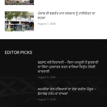
ਪੰਜਾਬ ਦੀ ਭਗਵੰਤ ਮਾਨ ਸਰਕਾਰ ਨੂੰ ਹਾਈਕੋਰਟ ਦਾ
ਝਟਕਾ
August 7, 2026
EDITOR PICKS
SGPC ਵਲੋਂ ਚਿਤਾਵਨੀ – ਬਿਨਾ ਮਨਜੂਰੀ ਤੋਂ ਗੁਰਬਾਣੀ
ਦਾ ਸਿੱਧਾ ਪ੍ਰਸਾਰਣ ਕਰਨ ਵਾਲਿਆਂ ਵਿਰੁੱਧ ਹੋਵੇਗੀ
ਕਾਰਵਾਈ
August 6, 2026
ਅਮਰੀਕਾ ਕੋਲ ਹਥਿਆਰਾਂ ਦਾ ਵੱਡਾ ਜ਼ਖੀਰਾ ਮੌਜੂਦ –
ਡੋਨਾਲਡ ਟਰੰਪ ਦਾ ਦਾਅਵਾ
August 7, 2026