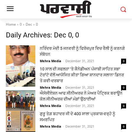
Home
0
Dec
0
Daily Archives: Dec 0, 0
ਨਰਿੰਦਰ ਮੋਦੀ 5 ਜਨਵਰੀ ਨੂੰ ਫਿਰੋਜ਼ਪੁਰ ਵਿਚ ਰੈਲੀ ਨੂੰ ਕਰਨਗੇ
ਸੰਬੋਧਨ
Mehra Media
-
December 31, 2021
0
10 ਸਾਲ ਦੀ ਸਫਲਤਾ ‘ਤੇ ਕੈਨੇਡੀਅਨ ਪੰਜਾਬੀ ਸਾਹਿਤ ਸਭਾ
ਟੋਰਾਂਟੋ ਵੱਲੋਂ ਆਯੋਜਿਤ ਕੀਤਾ ਗਿਆ ਸ਼ਾਨਦਾਰ ਸਲਾਨਾ ਡਿਨਰ
ਤੇ ਕਵੀ-ਦਰਬਾਰ
Mehra Media
-
December 31, 2021
0
ਐਸੋਸੀਏਸ਼ਨ ਆਫ ਸੀਨੀਅਰਜ਼ ਨੇ ਮੇਅਰ ਪੈਟ੍ਰਿਕ ਬਰਾਊਨ
ਕੋਲ ਸੀਨੀਅਰਜ਼ ਦੀਆਂ ਮੰਗਾਂ ਉਠਾਈਆਂ
Mehra Media
-
December 31, 2021
0
ਗੁਰੂ ਤੇਗ਼ ਬਹਾਦਰ ਜੀ ਦੇ 400 ਸਾਲਾ ਪ੍ਰਕਾਸ਼-ਵਰ੍ਹੇ ਨੂੰ
ਸਮਰਪਿਤ
Mehra Media
-
December 31, 2021
0