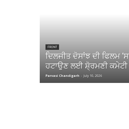
FRONT
ਦਿਲਜੀਤ ਦੋਸਾਂਝ ਦੀ ਫਿਲਮ ‘ਸਤ
ਹਟਾਉਣ ਲਈ ਸ਼ੋ੍ਰਮਣੀ ਕਮੇਟੀ 
Parvasi Chandigarh
-
July 10, 2026