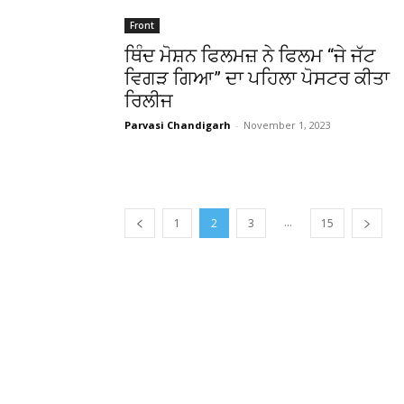
Front
ਥਿੰਦ ਮੋਸ਼ਨ ਫਿਲਮਜ਼ ਨੇ ਫਿਲਮ “ਜੇ ਜੱਟ
ਵਿਗੜ ਗਿਆ” ਦਾ ਪਹਿਲਾ ਪੋਸਟਰ ਕੀਤਾ
ਰਿਲੀਜ
Parvasi Chandigarh
-
November 1, 2023
...
1
2
3
15