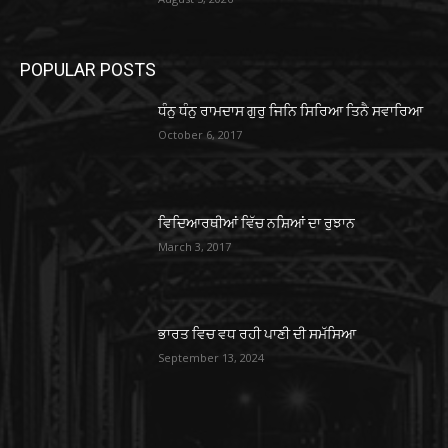
POPULAR POSTS
ਧੰਨੁ ਧੰਨੁ ਰਾਮਦਾਸ ਗੁਰੁ ਜਿਨਿ ਸਿਰਿਆ ਤਿਨੈ ਸਵਾਰਿਆ
October 6, 2017
ਵਿਦਿਆਰਥੀਆਂ ਵਿੱਚ ਨਸ਼ਿਆਂ ਦਾ ਰੁਝਾਨ
March 3, 2017
ਭਾਰਤ ਵਿਚ ਵਧ ਰਹੀ ਪਾਣੀ ਦੀ ਸਮੱਸਿਆ
September 13, 2024