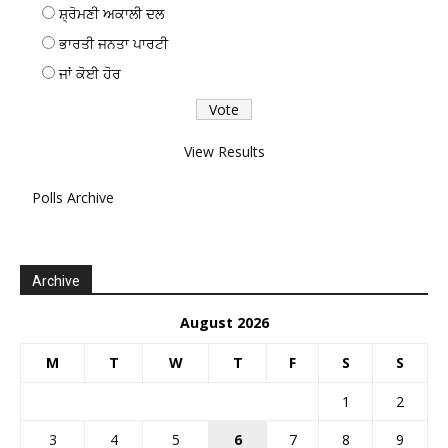
ਸ਼੍ਰੋਮਣੀ ਅਕਾਲੀ ਦਲ
ਭਾਰਤੀ ਜਨਤਾ ਪਾਰਟੀ
ਜਾਂ ਕੋਈ ਹੋਰ
View Results
Polls Archive
Archive
August 2026
M
T
W
T
F
S
S
1
2
3
4
5
6
7
8
9