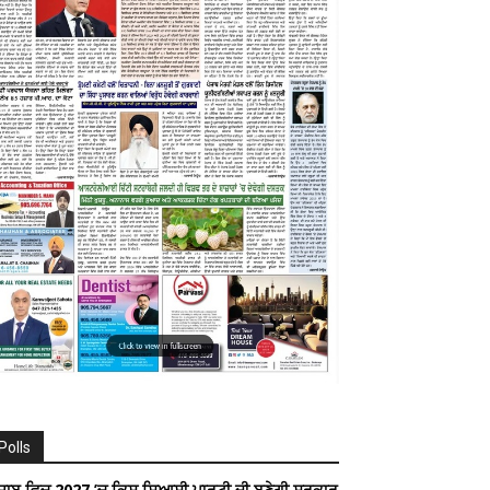
Polls
ੰਜਾਬ ਵਿਚ 2027 ’ਚ ਕਿਸ ਸਿਆਸੀ ਪਾਰਟੀ ਦੀ ਬਣੇਗੀ ਸਰਕਾਰ