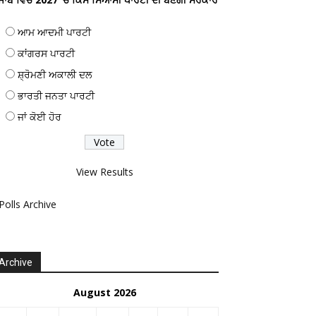
ਆਮ ਆਦਮੀ ਪਾਰਟੀ
ਕਾਂਗਰਸ ਪਾਰਟੀ
ਸ਼੍ਰੋਮਣੀ ਅਕਾਲੀ ਦਲ
ਭਾਰਤੀ ਜਨਤਾ ਪਾਰਟੀ
ਜਾਂ ਕੋਈ ਹੋਰ
View Results
Polls Archive
Archive
August 2026