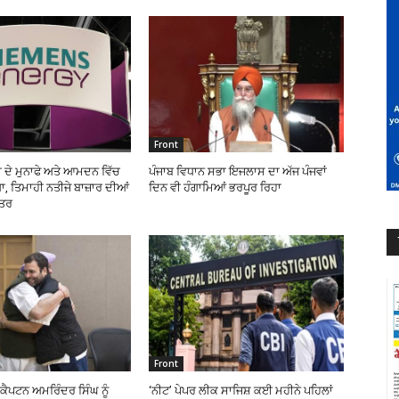
Front
 ਦੇ ਮੁਨਾਫੇ ਅਤੇ ਆਮਦਨ ਵਿੱਚ
ਪੰਜਾਬ ਵਿਧਾਨ ਸਭਾ ਇਜਲਾਸ ਦਾ ਅੱਜ ਪੰਜਵਾਂ
, ਤਿਮਾਹੀ ਨਤੀਜੇ ਬਾਜ਼ਾਰ ਦੀਆਂ
ਦਿਨ ਵੀ ਹੰਗਾਮਿਆਂ ਭਰਪੂਰ ਰਿਹਾ
ਹਤਰ
Front
ੇ ਕੈਪਟਨ ਅਮਰਿੰਦਰ ਸਿੰਘ ਨੂੰ
‘ਨੀਟ’ ਪੇਪਰ ਲੀਕ ਸਾਜਿਸ਼ ਕਈ ਮਹੀਨੇ ਪਹਿਲਾਂ