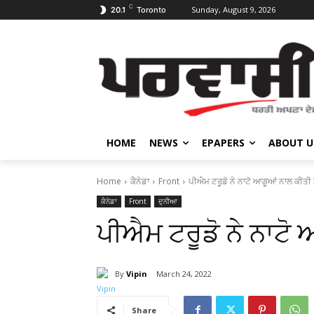
C
Sunday, August 9, 2026
20.1
Toronto
HOME
NEWS
EPAPERS
ABOUT U
Home
ਕੈਨੇਡਾ
Front
ਪੀਐਮ ਟਰੂਡੋ ਨੇ ਨਾਟੋ ਆਗੂਆਂ ਨਾਲ ਕੀਤੀ
ਕੈਨੇਡਾ
Front
ਦੁਨੀਆ
ਪੀਐਮ ਟਰੂਡੋ ਨੇ ਨਾਟੋ
By
Vipin
March 24, 2022
Share