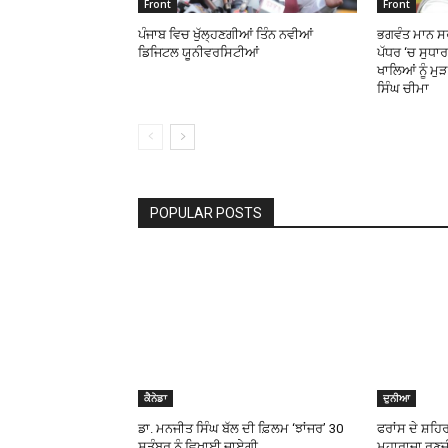
Front
Front
ਪੰਜਾਬ ਵਿਚ ਖੁੱਲ੍ਹਣਗੀਆਂ ਤਿੰਨ ਨਵੀਆਂ
ਭਗਵੰਤ ਮਾਨ ਸਰ
ਡਿਜਿਟਲ ਯੂਨੀਵਰਸਿਟੀਆਂ
ਪੱਧਰ ‘ਚ ਸੁਧਾ
ਖਾਲਿਆਂ ਨੂੰ ਮੁ
ਸਿੰਘ ਚੀਮਾ
POPULAR POSTS
ਕੈਨੇਡਾ
ਦੁਨੀਆ
ਡਾ. ਮਨਜੀਤ ਸਿੰਘ ਬੱਲ ਦੀ ਫ਼ਿਲਮ ‘ਝਾਂਜਰ’ 30
ਫਰਾਂਸ ਦੇ ਸ਼ਹਿਰ 
ਸਤੰਬਰ ਨੂੰ ਵਿਖਾਈ ਜਾਏਗੀ
ਮਹਾਰਾਜਾ ਰਣਜੀ