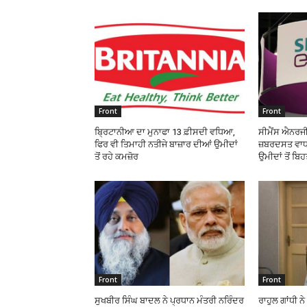
Front
Front
ਬ੍ਰਿਟਾਨੀਆ ਦਾ ਮੁਨਾਫਾ 13 ਫ਼ੀਸਦੀ ਵਧਿਆ,
ਸੀਮੈਂਸ ਐਨਰਜੀ
ਫਿਰ ਵੀ ਤਿਮਾਹੀ ਨਤੀਜੇ ਬਾਜ਼ਾਰ ਦੀਆਂ ਉਮੀਦਾਂ
ਜ਼ਬਰਦਸਤ ਵਾਧਾ
ਤੋਂ ਰਹੇ ਕਮਜ਼ੋਰ
ਉਮੀਦਾਂ ਤੋਂ ਬਿ
Front
Front
ਸੁਖਬੀਰ ਸਿੰਘ ਬਾਦਲ ਨੇ ਪ੍ਰਧਾਨ ਮੰਤਰੀ ਨਰਿੰਦਰ
ਰਾਹੁਲ ਗਾਂਧੀ ਨ