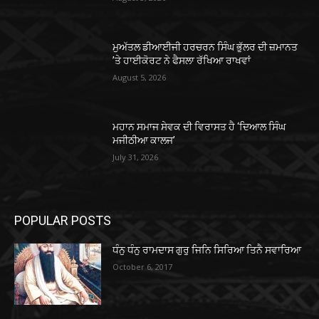
ਮੁਅੱਤਲ ਡੀਆਈਜੀ ਹਰਚਰਨ ਸਿੰਘ ਭੁੱਲਰ ਦੀ ਜ਼ਮਾਨਤ
’ਤੇ ਹਾਈਕੋਰਟ ਨੇ ਫੈਸਲਾ ਰੱਖਿਆ ਰਾਖਵਾਂ
August 5, 2026
ਮਹਾਨ ਸਮਾਜ ਸੇਵਕ ਦੀ ਵਿਰਾਸਤ ਹੈ ‘ਦਿਆਲ ਸਿੰਘ
ਮਜੀਠੀਆ ਕਾਲਜ’
July 31, 2026
POPULAR POSTS
ਧੰਨੁ ਧੰਨੁ ਰਾਮਦਾਸ ਗੁਰੁ ਜਿਨਿ ਸਿਰਿਆ ਤਿਨੈ ਸਵਾਰਿਆ
October 6, 2017