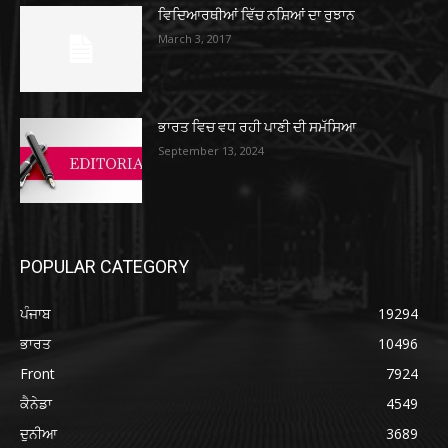
ਵਿਦਿਆਰਥੀਆਂ ਵਿੱਚ ਨਸ਼ਿਆਂ ਦਾ ਰੁਝਾਨ
March 3, 2017
ਭਾਰਤ ਵਿਚ ਵਧ ਰਹੀ ਪਾਣੀ ਦੀ ਸਮੱਸਿਆ
September 13, 2024
POPULAR CATEGORY
ਪੰਜਾਬ
19294
ਭਾਰਤ
10496
Front
7924
ਕੈਨੇਡਾ
4549
ਦੁਨੀਆ
3689