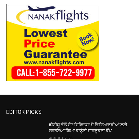
EDITOR PICKS
ਡੀਬੀਯੂ ਵੱਲੋਂ ਦੰਦ ਚਿਕਿਤਸਾ ਦੇ ਵਿਦਿਆਰਥੀਆਂ ਲਈ
ਲਗਾਇਆ ਗਿਆ ਕਾਨੂੰਨੀ ਜਾਗਰੂਕਤਾ ਕੈਂਪ
August 3, 2026