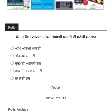
Polls
ਪੰਜਾਬ ਵਿਚ 2027 ’ਚ ਕਿਸ ਸਿਆਸੀ ਪਾਰਟੀ ਦੀ ਬਣੇਗੀ ਸਰਕਾਰ
ਆਮ ਆਦਮੀ ਪਾਰਟੀ
ਕਾਂਗਰਸ ਪਾਰਟੀ
ਸ਼੍ਰੋਮਣੀ ਅਕਾਲੀ ਦਲ
ਭਾਰਤੀ ਜਨਤਾ ਪਾਰਟੀ
ਜਾਂ ਕੋਈ ਹੋਰ
View Results
Polls Archive