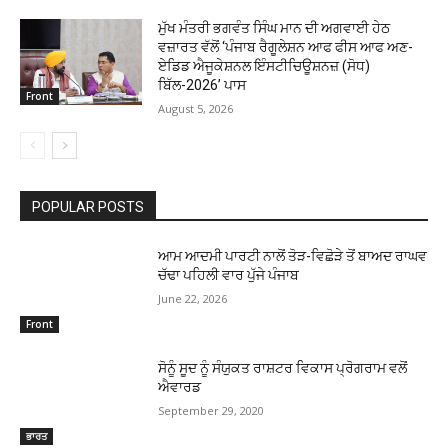
ਮੁੱਖ ਮੰਤਰੀ ਭਗਵੰਤ ਸਿੰਘ ਮਾਨ ਦੀ ਅਗਵਾਈ ਹੇਠ
ਵਜ਼ਾਰਤ ਵੱਲੋਂ ‘ਪੰਜਾਬ ਰੈਗੂਲੇਸ਼ਨ ਆਫ ਫੀਸ ਆਫ ਅਣ-
ਏਡਿਡ ਐਜੂਕੇਸ਼ਨਲ ਇੰਸਟੀਚਿਊਸ਼ਨਜ਼ (ਸੋਧ)
ਬਿੱਲ-2026’ ਪਾਸ
Front
August 5, 2026
POPULAR POSTS
ਆਮ ਆਦਮੀ ਪਾਰਟੀ ਨਾਲੋਂ ਤੋੜ-ਵਿਛੋੜੇ ਤੋਂ ਬਾਅਦ ਰਾਘਵ
ਚੱਢਾ ਪਹਿਲੀ ਵਾਰ ਪੁੱਜੇ ਪੰਜਾਬ
June 22, 2026
Front
ਸੋਨੂੰ ਸੂਦ ਨੂੰ ਸੰਯੁਕਤ ਰਾਸ਼ਟਰ ਵਿਕਾਸ ਪ੍ਰੋਗਰਾਮ ਵਲੋਂ
ਐਵਾਰਡ
September 29, 2020
ਭਾਰਤ